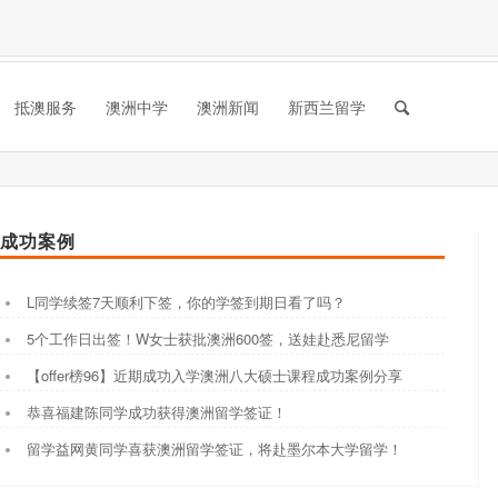
抵澳服务
澳洲中学
澳洲新闻
新西兰留学
成功案例
L同学续签7天顺利下签，你的学签到期日看了吗？
5个工作日出签！W女士获批澳洲600签，送娃赴悉尼留学
【offer榜96】近期成功入学澳洲八大硕士课程成功案例分享
恭喜福建陈同学成功获得澳洲留学签证！
留学益网黄同学喜获澳洲留学签证，将赴墨尔本大学留学！