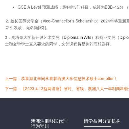
GCE A Level 预测成绩：最好的3门科目，成绩为BBB=12
2. 校长国际奖学金（Vice-Chancellor’s Scholarship）2
新生发放，无名额限制。
3．奥塔哥大学新开设艺术文凭（
Diploma in Arts
）和商业文凭（
Dipl
士和文学学士直入要求的同学，文凭课程将是你的理想选择。
上一篇：恭喜湖北辛同学喜获西澳大学信息技术硕士con-offer！
下一篇：【2023.4.13益网讲座】省时、省钱，澳洲八大一年制商科
澳洲注册移民代理
留学益网分支机构
行为守则