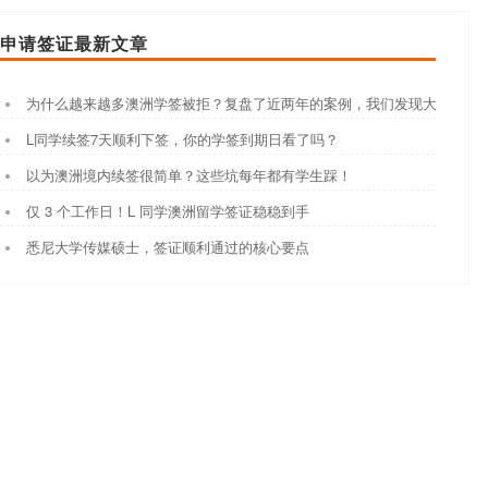
申请签证最新文章
为什么越来越多澳洲学签被拒？复盘了近两年的案例，我们发现大家都踩
L同学续签7天顺利下签，你的学签到期日看了吗？
以为澳洲境内续签很简单？这些坑每年都有学生踩！
仅 3 个工作日！L 同学澳洲留学签证稳稳到手
悉尼大学传媒硕士，签证顺利通过的核心要点