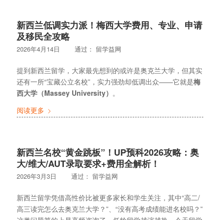
新西兰低调实力派！梅西大学费用、专业、申请
及移民全攻略
2026年4月14日
通过：
留学益网
提到新西兰留学，大家最先想到的或许是奥克兰大学，但其实
还有一所“宝藏公立名校”，实力强劲却低调出众——它就是
梅
西大学（Massey University）
。
阅读更多
新西兰名校“黄金跳板”！UP预科2026攻略：奥
大/维大/AUT录取要求+费用全解析！
2026年3月3日
通过：
留学益网
新西兰留学凭借高性价比被更多家长和学生关注，其中“高二/
高三读完怎么去奥克兰大学？”、“没有高考成绩能进名校吗？”
这类问题算的上是高频咨询了。低龄留学越演越热，今天留学