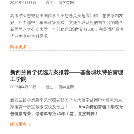
2026年6月18日
通过：
留学益网
高考结束想规划出国留学？不想卷英美超高门槛、想要学制友
好、压力适中、移民政策宽松、文凭全球认可的留学目的地？
新西兰八大公立大学，全部稳居QS世界前500，完美适配高考
毕业生直申本科需求！
阅读更多
新西兰留学优选方案推荐——基督城坎特伯雷理
工学院
2026年4月28日
通过：
留学益网
新西兰留学想躺平又想稳妥移民？今天留学益网Eric老师为大
家推荐一所宝藏级院校及专业！——
Ara坎特伯雷理工学院
骨
骼健康专业
。绿清单专业+3年工签，直接封神！
阅读更多