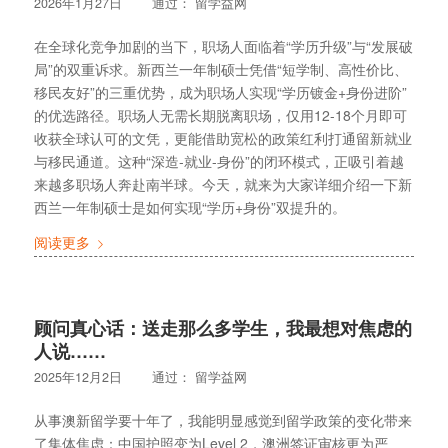
2026年1月27日
通过：
留学益网
在全球化竞争加剧的当下，职场人面临着“学历升级”与“发展破
局”的双重诉求。新西兰一年制硕士凭借“短学制、高性价比、
移民友好”的三重优势，成为职场人实现“学历镀金+身份进阶”
的优选路径。职场人无需长期脱离职场，仅用12-18个月即可
收获全球认可的文凭，更能借助宽松的政策红利打通留新就业
与移民通道。这种“深造-就业-身份”的闭环模式，正吸引着越
来越多职场人奔赴南半球。今天，就来为大家详细介绍一下新
西兰一年制硕士是如何实现“学历+身份”双提升的。
阅读更多
顾问真心话：送走那么多学生，我最想对焦虑的
人说……
2025年12月2日
通过：
留学益网
从事澳新留学要十年了，我能明显感觉到留学政策的变化带来
了集体焦虑：中国护照变为Level 2，澳洲签证审核更为严