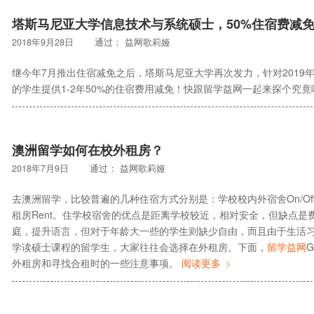
塔斯马尼亚大学信息技术与系统硕士，50%住宿费减
2018年9月28日
通过：
益网歌莉娅
继今年7月推出住宿减免之后，塔斯马尼亚大学再次发力，针对2019年
的学生提供1-2年50%的住宿费用减免！快跟留学益网一起来探个究
澳洲留学如何在校外租房？
2018年7月9日
通过：
益网歌莉娅
去澳洲留学，比较普遍的几种住宿方式分别是：学校校内外宿舍On/Off camp
租房Rent。住学校宿舍的优点是距离学校较近，相对安全，但缺点
庭，提升语言，但对于年龄大一些的学生则缺少自由，而且由于生活
学读硕士课程的留学生，大家往往会选择在外租房。下面，
留学益网
外租房和寻找合租时的一些注意事项。
阅读更多