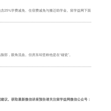
含25%学费减免、住宿费减免与搬迁助学金。留学益网下面
脸部，眼角流血。但房东却坚称他是在“碰瓷”。
宿建议。
获取最新微信讲座预告请关注留学益网微信公众号：