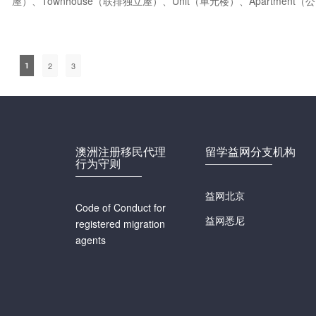
屋）、Townhouse（联排独立屋）、Unit（单元楼）、Apartment
1
2
3
澳洲注册移民代理
留学益网分支机构
行为守则
益网北京
Code of Conduct for
益网悉尼
registered migration
agents