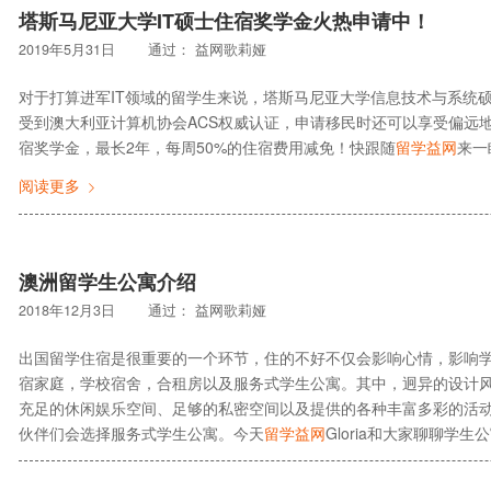
塔斯马尼亚大学IT硕士住宿奖学金火热申请中！
2019年5月31日
通过：
益网歌莉娅
对于打算进军IT领域的留学生来说，塔斯马尼亚大学信息技术与系统
受到澳大利亚计算机协会ACS权威认证，申请移民时还可以享受偏远
宿奖学金，最长2年，每周50%的住宿费用减免！快跟随
留学益网
来一
阅读更多
澳洲留学生公寓介绍
2018年12月3日
通过：
益网歌莉娅
出国留学住宿是很重要的一个环节，住的不好不仅会影响心情，影响
宿家庭，学校宿舍，合租房以及服务式学生公寓。其中，迥异的设计风
充足的休闲娱乐空间、足够的私密空间以及提供的各种丰富多彩的活
伙伴们会选择服务式学生公寓。今天
留学益网
Gloria和大家聊聊学