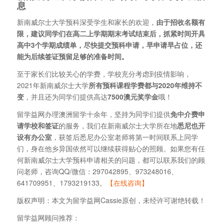
息
新南威尔士大学预科深受学生和家长的欢迎，
由于招收名额有
限，建议同学们在高二上学期期末考试结束后，抓紧时间开具
高中3个学期成绩单，尽快提交预科申请，早申请早占位，还
能为后续签证预留足够的准备时间。
至于家长们比较关心的学费，学校充分考虑到疫情影响，
2021年新南威尔士大学
所有预科课程学费都与2020年维持不
变
，并且还为同学们提供高达
7500澳元奖学金
哦！
留学益网办理澳洲留学十余年，坚持为同学们提供
免中介费申
请学校和签证
的服务，我们在新南威尔士大学所在地
悉尼也开
设有办公室
，获签后悉尼办公室老师将第一时间联系上同学
们，身在他乡异国依然可以继续获得贴心的照顾。如果您有任
何新南威尔士大学预科申请相关的问题，都可以联系我们的顾
问老师，咨询QQ/微信：297042895、973248016、
641709951、1793219133。
【在线咨询】
版权声明：本文为留学益网Cassie原创，未经许可谢绝转载！
留学益网顾问推荐：