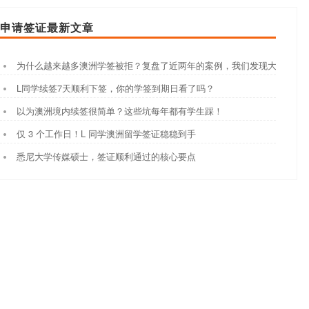
申请签证最新文章
为什么越来越多澳洲学签被拒？复盘了近两年的案例，我们发现大家都踩
L同学续签7天顺利下签，你的学签到期日看了吗？
以为澳洲境内续签很简单？这些坑每年都有学生踩！
仅 3 个工作日！L 同学澳洲留学签证稳稳到手
悉尼大学传媒硕士，签证顺利通过的核心要点