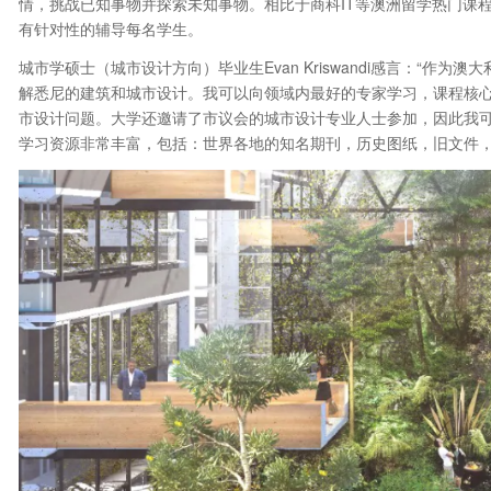
情，挑战已知事物并探索未知事物。相比于商科IT等澳洲留学热门课
有针对性的辅导每名学生。
城市学硕士（城市设计方向）毕业生Evan Kriswandi感言：“作
解悉尼的建筑和城市设计。我可以向领域内最好的专家学习，课程核
市设计问题。大学还邀请了市议会的城市设计专业人士参加，因此我
学习资源非常丰富，包括：世界各地的知名期刊，历史图纸，旧文件，