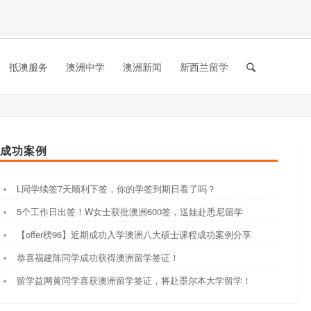
抵澳服务
澳洲中学
澳洲新闻
新西兰留学
成功案例
L同学续签7天顺利下签，你的学签到期日看了吗？
5个工作日出签！W女士获批澳洲600签，送娃赴悉尼留学
【offer榜96】近期成功入学澳洲八大硕士课程成功案例分享
恭喜福建陈同学成功获得澳洲留学签证！
留学益网黄同学喜获澳洲留学签证，将赴墨尔本大学留学！