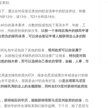
证类别。
以下，通过在对应签证类别内职业清单中的职业评估，和雅
为听12分，读13分，写21分和说18分。
60分的基本要求，分数的组成包括了英语水平，年龄，工
加分，州政府担保的加分等。
比较一个单纯在海外的移民申请
分胜负的移民体系，可以体会签证申请人能获得这么多的附
移民礼包中还包括了其他的惊喜，
塔州政府可以担保属于
职业，比较独立技术移民的SOL职业要广泛很多，
特别是对我
悠悠的独木桥，而可以选择自己喜欢的管理，金融，人事，市
民局递交移民的意向EOI，很多在悉尼或墨尔本就读会计的留
会并不是很大，原因是会计职业有封顶。但
是在塔斯马尼亚
联邦移民局职业上的名额限制，同时在
EOI
里对获得州政府担
上，获得相应的学历，就能获得塔斯马尼亚州政府的担保
，也
年。要转学的学生请联系我们留学益网。下个月，除了悉尼与