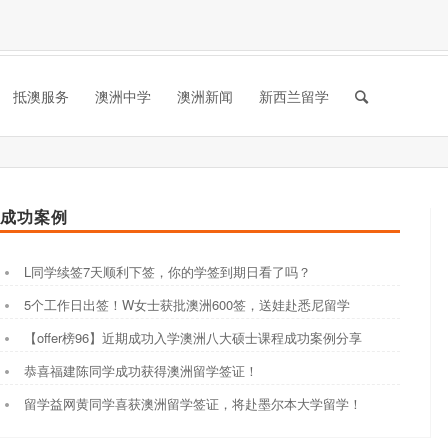
抵澳服务
澳洲中学
澳洲新闻
新西兰留学
成功案例
L同学续签7天顺利下签，你的学签到期日看了吗？
5个工作日出签！W女士获批澳洲600签，送娃赴悉尼留学
【offer榜96】近期成功入学澳洲八大硕士课程成功案例分享
恭喜福建陈同学成功获得澳洲留学签证！
留学益网黄同学喜获澳洲留学签证，将赴墨尔本大学留学！