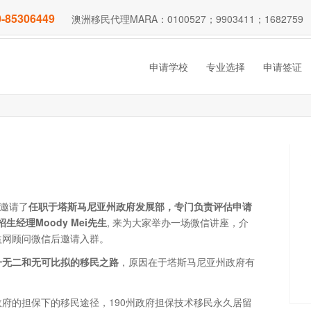
-85306449
澳洲移民代理MARA：0100527；9903411；1682759
申请学校
专业选择
申请签证
？
们邀请了
任职于塔斯马尼亚州政府发展部，专门负责评估申请
经理Moody Mei
先生
, 来为大家举办一场微信讲座，介
益网顾问微信后邀请入群。
一无二和无可比拟的移民之路
，原因在于塔斯马尼亚州政府有
府的担保下的移民途径，190州政府担保技术移民永久居留