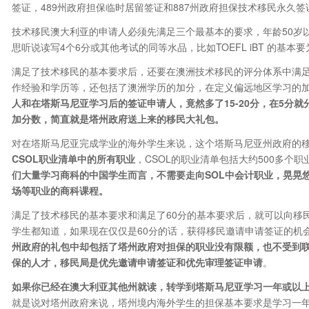
签证，489州政府担保临时居留签证和887州政府担保技术移民永久签
技术移民澳大利亚的申请人必须先满足三个最基本的要求，年龄50岁
思听说读写4个6分或其他考试的同等水品，比如TOEFL iBT 的基本要
满足了技术移民的基本要求后，还要在澳洲技术移民的评分体系中满足
作经验和学历等，还包括了澳洲学历的加分，在定义偏远地区学习的
人和在塔斯马尼亚学习后的签证申请人，竟然多了
15-20
分，在5
分就
加分数，简直就是塔州政府送上来的移民大礼包。
对在塔斯马尼亚完成学业的海外学生来说，这个塔斯马尼亚州政府的
CSOL
职业清单中的所有职业
，CSOL的职业清单包括大约500多个
们大量学习商科的中国学生而言，不需要走向
SOL
中会计职业，晃晃
场等职业的商科课程。
满足了技术移民的基本要求和满足了60分的基本要求后，就可以向移
学生都知道，如果现在仅仅是60分的话，获得移民邀请申请签证的机
州政府的礼包中却包括了塔州政府对担保的职业没有限额，也不受到
保的人才，移民局是优先邀请申请签证和优先审理签证申请
。
如果你已经在澳大利亚其他州就读，转学到塔斯马尼亚学习一年或以
就是说对塔州政府来说，塔州境内海外学生的担保基本要求是学习一