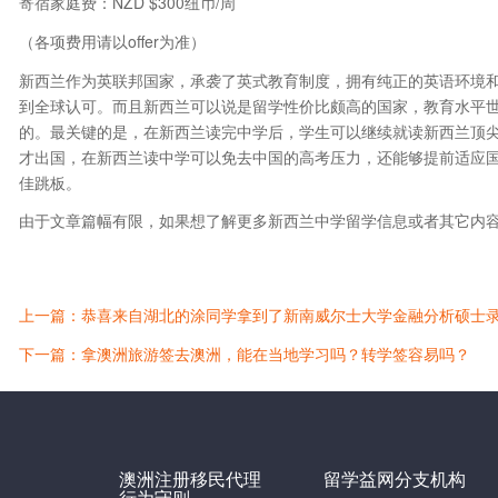
寄宿家庭费：NZD $300纽币/周
（各项费用请以offer为准）
新西兰作为英联邦国家，承袭了英式教育制度，拥有纯正的英语环境
到全球认可。而且新西兰可以说是留学性价比颇高的国家，教育水平
的。最关键的是，在新西兰读完中学后，学生可以继续就读新西兰顶
才出国，在新西兰读中学可以免去中国的高考压力，还能够提前适应
佳跳板。
由于文章篇幅有限，如果想了解更多新西兰中学留学信息或者其它内
上一篇：恭喜来自湖北的涂同学拿到了新南威尔士大学金融分析硕士
下一篇：拿澳洲旅游签去澳洲，能在当地学习吗？转学签容易吗？
澳洲注册移民代理
留学益网分支机构
行为守则