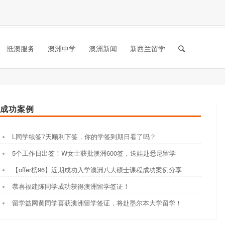
抵澳服务
澳洲中学
澳洲新闻
新西兰留学
成功案例
L同学续签7天顺利下签，你的学签到期日看了吗？
5个工作日出签！W女士获批澳洲600签，送娃赴悉尼留学
【offer榜96】近期成功入学澳洲八大硕士课程成功案例分享
恭喜福建陈同学成功获得澳洲留学签证！
留学益网黄同学喜获澳洲留学签证，将赴墨尔本大学留学！