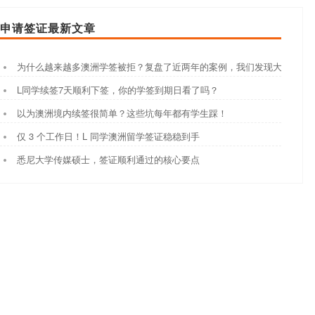
申请签证最新文章
为什么越来越多澳洲学签被拒？复盘了近两年的案例，我们发现大家都踩
L同学续签7天顺利下签，你的学签到期日看了吗？
以为澳洲境内续签很简单？这些坑每年都有学生踩！
仅 3 个工作日！L 同学澳洲留学签证稳稳到手
悉尼大学传媒硕士，签证顺利通过的核心要点