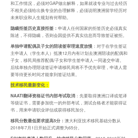
和工作情况，必须对GAP做出解释，如果就读专业与过去经历
不相关必须给出换专业的合理解释，必须说明澳洲留学经历对
未来职业和人生规划有何帮助。
隐瞒拒签历史直接拒签：
申请人任何国家的拒签历史必须真实
陈述，不得隐瞒，否则会因提供不真实信息而导致签证被拒。
单独申请配偶及子女的陪读签审理速度放慢
：对于在学生签证
主申请人（学生本人）抵澳12月内有计划去澳洲陪读的配偶和
子女，移民局推荐配偶/子女和学生签申请人一同递交申请。
后续单独办理陪读签证申请移民局将不予优先审理，申请人需
要等待更长时间才能拿到签证结果。
技术移民最新变化：
NAATI
翻译资格证书内部考试取消
：先要取得澳洲口译或笔译
等级证书，需要参加统一的外部考试，测试合格者才能获得证
书，用来申请职业评估或获得移民加分。
移民分数最低要求提高5
分：
澳大利亚技术移民基础分数从
2018年7月1日开始正式调整为65分。