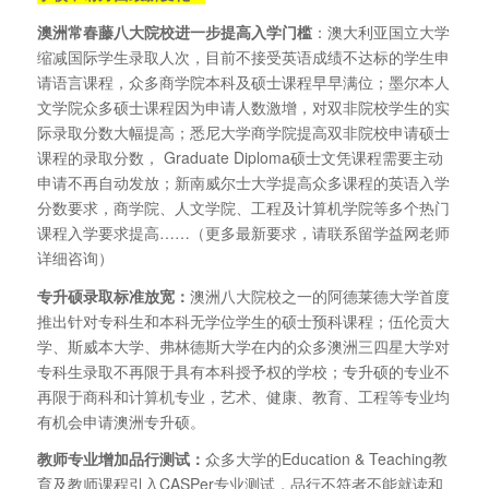
澳洲常春藤八大院校进一步提高入学门槛
：澳大利亚国立大学
缩减国际学生录取人次，目前不接受英语成绩不达标的学生申
请语言课程，众多商学院本科及硕士课程早早满位；墨尔本人
文学院众多硕士课程因为申请人数激增，对双非院校学生的实
际录取分数大幅提高；悉尼大学商学院提高双非院校申请硕士
课程的录取分数， Graduate Diploma硕士文凭课程需要主动
申请不再自动发放；新南威尔士大学提高众多课程的英语入学
分数要求，商学院、人文学院、工程及计算机学院等多个热门
课程入学要求提高……（更多最新要求，请联系留学益网老师
详细咨询）
专升硕录取标准放宽：
澳洲八大院校之一的阿德莱德大学首度
推出针对专科生和本科无学位学生的硕士预科课程；伍伦贡大
学、斯威本大学、弗林德斯大学在内的众多澳洲三四星大学对
专科生录取不再限于具有本科授予权的学校；专升硕的专业不
再限于商科和计算机专业，艺术、健康、教育、工程等专业均
有机会申请澳洲专升硕。
教师专业增加品行测试：
众多大学的Education & Teaching教
育及教师课程引入CASPer专业测试，品行不符者不能就读和