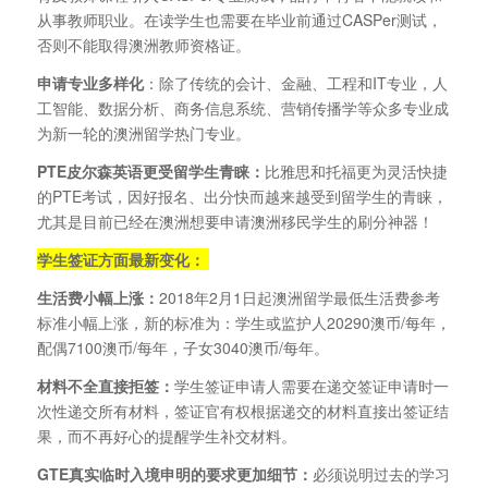
从事教师职业。在读学生也需要在毕业前通过CASPer测试，
否则不能取得澳洲教师资格证。
申请专业多样化
：除了传统的会计、金融、工程和IT专业，人
工智能、数据分析、商务信息系统、营销传播学等众多专业成
为新一轮的澳洲留学热门专业。
PTE
皮尔森英语更受留学生青睐：
比雅思和托福更为灵活快捷
的PTE考试，因好报名、出分快而越来越受到留学生的青睐，
尤其是目前已经在澳洲想要申请澳洲移民学生的刷分神器！
学生签证方面最新变化：
生活费小幅上涨：
2018年2月1日起澳洲留学最低生活费参考
标准小幅上涨，新的标准为：学生或监护人20290澳币/每年，
配偶7100澳币/每年，子女3040澳币/每年。
材料不全直接拒签：
学生签证申请人需要在递交签证申请时一
次性递交所有材料，签证官有权根据递交的材料直接出签证结
果，而不再好心的提醒学生补交材料。
GTE
真实临时入境申明的要求更加细节：
必须说明过去的学习