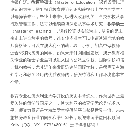
也很广泛。
教育学硕士
（Master of Education）课程设置以理
论知识为主，需要提升教育理论知识和获得硕士学位的学生可
以选择该专业，毕业生未来可以进入政府机关、各类学校从事
行政管理工作，还可以继续读博深造从事学术研究；
教学硕士
（Master of Teaching），课程设置以实践为主，培养的是未
来走上讲台教书的教师，该专业毕业生可以申请澳洲当地的教
师资格证，可以在澳大利亚的幼儿园、小学、初高中做教师，
适合想移民澳洲的同学。如果未来计划回国发展，澳洲教育相
关专业的硕士毕业生可以进入国内公私立学校、国际学校和培
训机构教书，尤其近年来发展迅速的国际学校，是很需要有海
外学习和教学经历的优质教师的，薪资待遇和工作环境也非常
不错。
教育专业在澳大利亚大学开设的历史非常悠久，作为世界上最
受关注的留学教国度之一，澳大利亚的教育学无论是学术水
平、师资力量还是学校给学生提供的平台都是世界一流。未来
想投身教育行业的同学和学生家长，欢迎来留学益网和顾问
Kelly（QQ、VX：973248016）进行详细咨询！