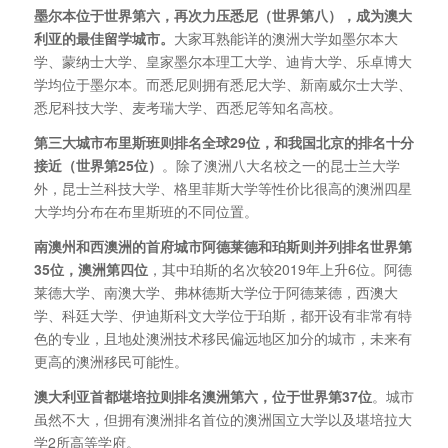
墨尔本位于世界第六，再次力压悉尼（世界第八），成为澳大
利亚的最佳留学城市。
大家耳熟能详的澳洲大学如墨尔本大
学、蒙纳士大学、皇家墨尔本理工大学、迪肯大学、乐卓博大
学均位于墨尔本。而悉尼则拥有悉尼大学、新南威尔士大学、
悉尼科技大学、麦考瑞大学、西悉尼等知名高校。
第三大城市布里斯班则排名全球29位，和我国北京的排名十分
接近（世界第25位）
。除了澳洲八大名校之一的昆士兰大学
外，昆士兰科技大学、格里菲斯大学等性价比很高的澳洲四星
大学均分布在布里斯班的不同位置。
南澳州和西澳洲的首府城市阿德莱德和珀斯则并列排名世界第
35位，澳洲第四位
，其中珀斯的名次较2019年上升6位。阿德
莱德大学、南澳大学、弗林德斯大学位于阿德莱德，西澳大
学、科廷大学、伊迪斯科文大学位于珀斯，都开设有非常有特
色的专业，且地处澳洲技术移民偏远地区加分的城市，未来有
更高的澳洲移民可能性。
澳大利亚首都堪培拉则排名澳洲第六，位于世界第37位
。城市
虽然不大，但拥有澳洲排名首位的澳洲国立大学以及堪培拉大
学2所高等学府。