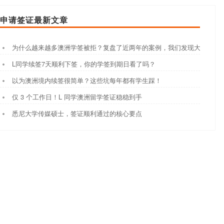
申请签证最新文章
为什么越来越多澳洲学签被拒？复盘了近两年的案例，我们发现大家都踩
L同学续签7天顺利下签，你的学签到期日看了吗？
以为澳洲境内续签很简单？这些坑每年都有学生踩！
仅 3 个工作日！L 同学澳洲留学签证稳稳到手
悉尼大学传媒硕士，签证顺利通过的核心要点