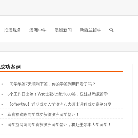
抵澳服务
澳洲中学
澳洲新闻
新西兰留学
成功案例
L同学续签7天顺利下签，你的学签到期日看了吗？
5个工作日出签！W女士获批澳洲600签，送娃赴悉尼留学
【offer榜96】近期成功入学澳洲八大硕士课程成功案例分享
恭喜福建陈同学成功获得澳洲留学签证！
留学益网黄同学喜获澳洲留学签证，将赴墨尔本大学留学！