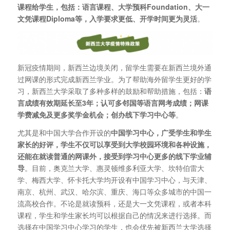
课程给学生，包括：语言课程、大学预科Foundation、大一
文凭课程Diploma等，入学要求更低、开学时间更为灵活
。
新冠疫情期间，新西兰边境关闭，留学生需要在新西兰境外通
过网课的形式完成新西兰学业。为了帮助海外留学生更好的学
习，新西兰大学采取了多种多样的鼓励和帮助措施，包括：
语
言成绩有效期延长至3年；认可多邻国等语言网考成绩；网课
学费减免及更多奖学金机会；创办线下学习中心等
。
尤其是和中国大学合作开设的
中国学习中心，广受学生和学生
家长的好评，学生不仅可以享受到大学校园环境和各种设施，
还能在就读普通的网课外，接受到学习中心更多的线下学业辅
导
。目前，奥克兰大学、惠灵顿维多利亚大学、坎特伯雷大
学、梅西大学、怀卡托大学均开设有中国学习中心，与天津、
南京、杭州、武汉、哈尔滨、重庆、海口等众多城市的中国一
流高校合作。不论是就读预科，还是大一文凭课程，或者本科
课程，学生和学生家长均可以根据自己的情况来进行选择。而
选择在中国学习中心学习的学生，也会优先被新西兰大学选择