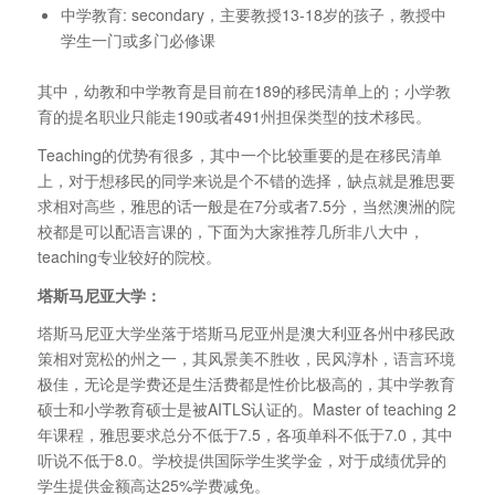
中学教育: secondary，主要教授13-18岁的孩子，教授中
学生一门或多门必修课
其中，幼教和中学教育是目前在189的移民清单上的；小学教
育的提名职业只能走190或者491州担保类型的技术移民。
Teaching的优势有很多，其中一个比较重要的是在移民清单
上，对于想移民的同学来说是个不错的选择，缺点就是雅思要
求相对高些，雅思的话一般是在7分或者7.5分，当然澳洲的院
校都是可以配语言课的，下面为大家推荐几所非八大中，
teaching专业较好的院校。
塔斯马尼亚大学：
塔斯马尼亚大学坐落于塔斯马尼亚州是澳大利亚各州中移民政
策相对宽松的州之一，其风景美不胜收，民风淳朴，语言环境
极佳，无论是学费还是生活费都是性价比极高的，其中学教育
硕士和小学教育硕士是被AITLS认证的。Master of teaching 2
年课程，雅思要求总分不低于7.5，各项单科不低于7.0，其中
听说不低于8.0。学校提供国际学生奖学金，对于成绩优异的
学生提供金额高达25%学费减免。