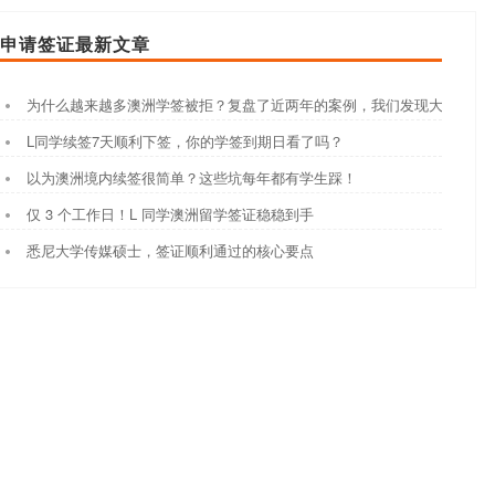
申请签证最新文章
为什么越来越多澳洲学签被拒？复盘了近两年的案例，我们发现大家都踩
L同学续签7天顺利下签，你的学签到期日看了吗？
以为澳洲境内续签很简单？这些坑每年都有学生踩！
仅 3 个工作日！L 同学澳洲留学签证稳稳到手
悉尼大学传媒硕士，签证顺利通过的核心要点