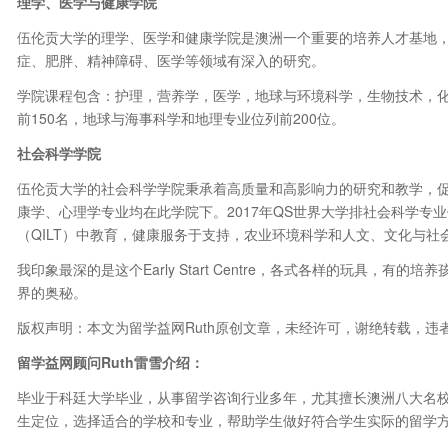
理学、医学与健康学院
伍伦贡大学的理学、医学和健康学院是澳洲一个重要的培养人才基地
症、肥胖、精神障碍、医学等领域有深入的研究。
学院课程包含：护理，营养学，医学，地球与环境科学，生物技术，化学
前150名，地球与海事科学和地理专业位列前200位。
社会科学学院
伍伦贡大学的社会科学学院秉承着高质量和高影响力的研究和教学，
康学、心理学专业均在此学院下。2017年QS世界大学排社会科学专业
（QILT）中教育，健康服务于支持，农业环境科学和人文、文化与社会
我印象最深的是这个Early Start Centre，各式各样的玩具，
界的奥秘。
版权声明：本文为留学益网Ruth原创文章，未经许可，谢绝转载，违
留学益网顾问
Ruth
雷雪介绍：
毕业于科廷大学毕业，从事留学咨询行业多年，尤其擅长澳洲八大名
生定位，选择适合的学校和专业，帮助学生做好符合学生实际的留学