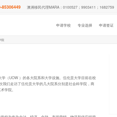
-85306449
澳洲移民代理MARA：0100527；9903411；1682759
申请学校
专业选择
申请签证
学院
大学（UOW ）的各大院系和大学设施。伍伦贡大学目前在校
生。此次我们走访了伍伦贡大学的几大院系分别是社会科学院，商
艺术学院。
后学校为作为会计，经济，金融，市场营销，物流和供应链管