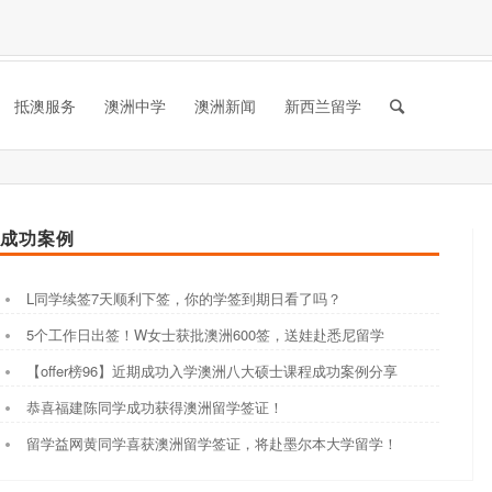
抵澳服务
澳洲中学
澳洲新闻
新西兰留学
成功案例
L同学续签7天顺利下签，你的学签到期日看了吗？
5个工作日出签！W女士获批澳洲600签，送娃赴悉尼留学
【offer榜96】近期成功入学澳洲八大硕士课程成功案例分享
恭喜福建陈同学成功获得澳洲留学签证！
留学益网黄同学喜获澳洲留学签证，将赴墨尔本大学留学！