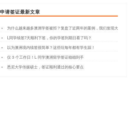
申请签证最新文章
为什么越来越多澳洲学签被拒？复盘了近两年的案例，我们发现大家都踩
L同学续签7天顺利下签，你的学签到期日看了吗？
以为澳洲境内续签很简单？这些坑每年都有学生踩！
仅 3 个工作日！L 同学澳洲留学签证稳稳到手
悉尼大学传媒硕士，签证顺利通过的核心要点