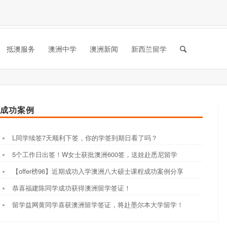
抵澳服务
澳洲中学
澳洲新闻
新西兰留学
成功案例
L同学续签7天顺利下签，你的学签到期日看了吗？
5个工作日出签！W女士获批澳洲600签，送娃赴悉尼留学
【offer榜96】近期成功入学澳洲八大硕士课程成功案例分享
恭喜福建陈同学成功获得澳洲留学签证！
留学益网黄同学喜获澳洲留学签证，将赴墨尔本大学留学！