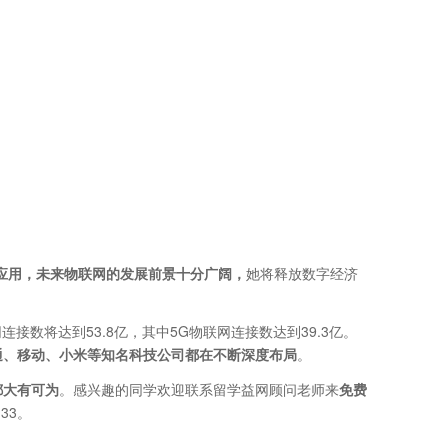
应用，未来物联网的发展前景十分广阔，
她将释放数字经济
连接数将达到53.8亿，其中5G物联网连接数达到39.3亿。
通、移动、小米等知名科技公司都在不断深度布局
。
都大有可为
。感兴趣的同学欢迎联系留学益网顾问老师来
免费
133。