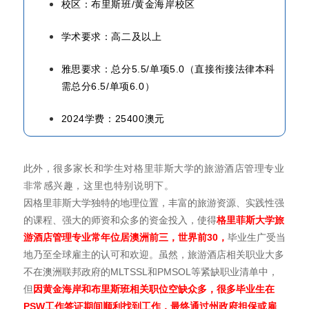
校区：布里斯班/黄金海岸校区
学术要求：高二及以上
雅思要求：总分5.5/单项5.0（直接衔接法律本科
需总分6.5/单项6.0）
2024学费：25400澳元
此外，很多家长和学生对格里菲斯大学的旅游酒店管理专业
非常感兴趣，这里也特别说明下。
因格里菲斯大学独特的地理位置，丰富的旅游资源、实践性强
的课程、强大的师资和众多的资金投入，使得
格里菲斯大学旅
游酒店管理专业常年位居澳洲前三，世界前
30
，
毕业生广受当
地乃至全球雇主的认可和欢迎。虽然，旅游酒店相关职业大多
不在澳洲联邦政府的MLTSSL和PMSOL等紧缺职业清单中，
但
因黄金海岸和布里斯班相关职位空缺众多，很多毕业生在
PSW
工作签证期间顺利找到工作，最终通过州政府担保或雇