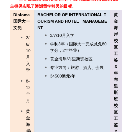
主担保实现了澳洲留学移民的目标
。
Diploma
BACHELOR OF INTERNATIONAL T
黄
国际大一
OURISM AND HOTEL MANAGEME
金
文凭
NT
海
岸
3/7/10月入学
2/
校
学制3年（国际大一完成减免80
6/
区
学分，2年毕业）
10
工
月
黄金海岸/布里斯班校区
签
入
3
专业方向：旅游、酒店、会展
学
年
34500澳元/年
布
8-
里
12
斯
个
班
月
校
黄
区
金
工
海
签
岸/
2