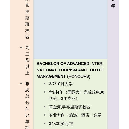
布
年
里
斯
班
校
区
高
三
及
BACHELOR OF ADVANCED INTER
以
NATIONAL TOURISM AND HOTEL
上
MANAGEMENT (HONOURS)
雅
3/7/10月入学
思
学制4年（国际大一完成减免80
总
学分，3年毕业）
分
黄金海岸/布里斯班校区
5.
5/
专业方向：旅游、酒店、会展
单
34500澳元/年
项