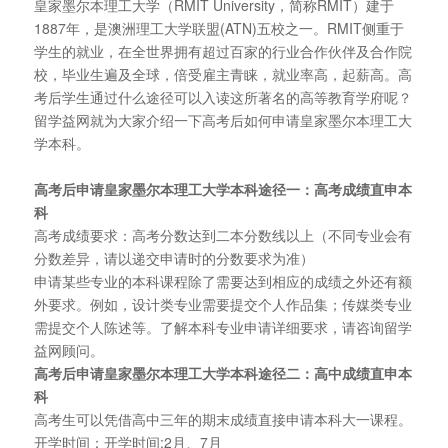
皇家墨尔本理工大学（RMIT University，简称RMIT）建于
1887年，是澳洲理工大学联盟(ATN)五校之一。RMIT侧重于
学生的就业，在全世界拥有超过百家的行业合作伙伴及合作院
校，毕业生遍及全球，倍受雇主青睐，就业率高，起薪高。高
考后学生通过什么途径可以入读这所著名的高等教育学府呢？
留学益网就为大家介绍一下高考后如何申请皇家墨尔本理工大
学本科。
高考后申请皇家墨尔本理工大学本科途径一：高考成绩直申本
科
高考成绩要求：高考分数达到二本分数线以上（不同专业会有
分数差异，请以递交申请时的分数要求为准）
申请某些专业的本科课程除了需要达到相应的成绩之外还有额
外要求。例如，设计类专业需要提交个人作品集；传媒类专业
需提交个人陈述等。了解本科专业申请详细要求，请咨询留学
益网顾问。
高考后申请皇家墨尔本理工大学本科途径二：高中成绩直申本
科
高考生可以凭借高中三年的期末成绩直接申请本科大一课程。
开学时间：开学时间:2月、7月