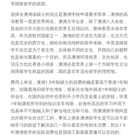
等国家留学的原因。
选择去澳洲读硕士的优点是澳洲学校申请要求简单，澳洲的高
等教育一直是世界闻名。澳洲大学众多，除了澳洲八大名校，
其余的大学大部分也都在世界五百强以内，整体教育水准非常
高。作为英联邦国家之一，澳洲的官方语言为英语，生活方式
也是完全的西方化，能给你相当纯粹的留学体验。毕竟选择留
学不仅仅是为了拿文凭，去体验不同的文化、开阔自己的视野
也是相当重要的一个目的。而且澳洲环境优美，文化包容，生
活压力也比香港小很多，澳洲还是世界上第一个为留学生立法
保障留学生权益的国家，因此是非常适合留学的理想地。
费用上来说，澳洲1.5年制硕士的花费的确是要高于香港1年制
的，但随着海归留学生增多，很多仅在海外就读1年制硕士的
毕业生，在国内近些年也受到不少学历含金量上的质疑，毕竟
1年制课程所学到的知识非常有限，在海外高压的学习环境下
也基本不可能融入和了解当地生活和习俗。而澳洲留学期间是
允许留学生合法打工的，事实上很多澳洲留学生是可以在不影
响学习的前提下解决自己一部分甚至所有的生活费，所以1.5
年澳洲留学的实际花费也是我国工薪家庭普遍可以负担的。