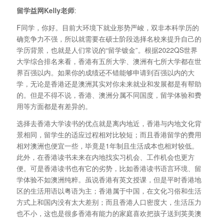
留学益网Kelly老师
:
F同学，你好。目前大环境下就业形势严峻，双非本科学历的
确竞争力不强，所以就需要在硕士阶段选择名校来提升自己的
学历背景，也就是人们常说的“留学镀金”。根据2022QS世界
大学综合排名来看，香港有五所大学、澳洲有七所大学都在世
界百强以内。如果你的成绩还不错能够申请到百强以内的大
学，无论是香港还是澳洲其实对你未来就业和发展都是有帮助
的。但是不得不说，香港、澳洲分属不同国度，留学体验和费
用等方面都是有差异的。
选择去香港大学读书的优点就是离内地近，香港与内地文化背
景相同，留学生的适应过程相对比较短；而且香港留学的费用
相对澳洲也便宜一些，毕竟是1年制且生活成本也相对较低。
此外，在香港读书未来在内地找实习机会、工作机会也更方
便。可是香港读书也有它的劣势，比如香港读书语言环境、留
学体验不如澳洲纯粹。虽说香港有英文授课，但是平时香港地
区的生活用语以粤语为主；香港属于中国，在文化习俗和生活
方式上和国内没有太大差别；而且香港人口密度大，生活压力
也不小，这也是很多香港有能力的家庭喜欢把孩子送到英美澳