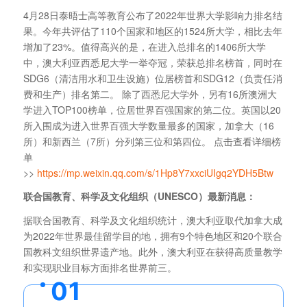
4月28日泰晤士高等教育公布了2022年世界大学影响力排名结
果。今年共评估了110个国家和地区的1524所大学，相比去年
增加了23%。值得高兴的是，在进入总排名的1406所大学
中，澳大利亚西悉尼大学一举夺冠，荣获总排名榜首，同时在
SDG6（清洁用水和卫生设施）位居榜首和SDG12（负责任消
费和生产）排名第二。 除了西悉尼大学外，另有16所澳洲大
学进入TOP100榜单，位居世界百强国家的第二位。英国以20
所入围成为进入世界百强大学数量最多的国家，加拿大（16
所）和新西兰（7所）分列第三位和第四位。 点击查看详细榜
单
>>
https://mp.weixin.qq.com/s/1Hp8Y7xxciUIgq2YDH5Btw
联合国教育、科学及文化组织（UNESCO）最新消息：
据联合国教育、科学及文化组织统计，澳大利亚取代加拿大成
为2022年世界最佳留学目的地，拥有9个特色地区和20个联合
国教科文组织世界遗产地。此外，澳大利亚在获得高质量教学
和实现职业目标方面排名世界前三。
0
1