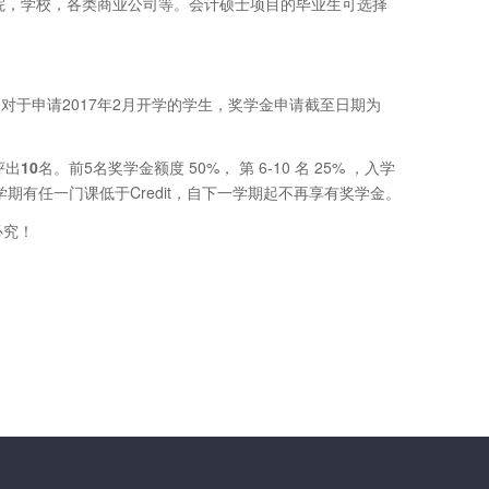
场集团，医院，学校，各类商业公司等。会计硕士项目的毕业生可选择
，对于申请2017年2月开学的学生，奖学金申请截至日期为
评出
10
名。前5名奖学金额度 50%， 第 6-10 名 25% ，入学
学期有任一门课低于Credit，自下一学期起不再享有奖学金。
必究！