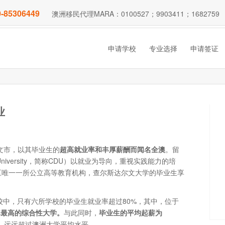
-85306449
澳洲移民代理MARA：0100527；9903411；1682759
申请学校
专业选择
申请签证
业
文市，以其毕业生的
超高就业率和丰厚薪酬而闻名全澳
。留
University，简称CDU）以就业为导向，重视实践能力的培
区唯一一所公立高等教育机构，查尔斯达尔文大学的毕业生享
校中，只有六所学校的毕业生就业率超过80%，其中，位于
率最高的综合性大学。
与此同时，
毕业生的平均起薪为
t 2015)，远远超过澳洲大学平均水平。