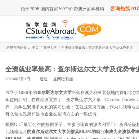
咨询热线 010
始于2005 国内首家￥0中介费澳洲留学机构
您现在的位置：
主页
/
其他大学
/
全澳就业率最高：查尔斯达尔文大学及优势专业
全澳就业率最高：查尔斯达尔文大学及优势专
2016年7月1日
通过：
益网歌莉娅
成立于1989年的
查尔斯达尔文大学
坐落在澳大利亚北领地的首府达尔
学益网介绍，在课程设置方面，查尔斯达尔文大学（Charles Darwin 
养，为学生安排多元化的实习机会；在就业支持方面，作为北领地地
有北领地政府和当地企业在招聘方面的一致优待。
根据QILT最近公布的数据显示，在参与调查的澳大利亚四十所高等院
北领地地区
的查尔斯达尔文大学凭借其
85.5%
的就业率成为全澳就业
$53,654
，全澳前8
(数据来源：universiyreviews.com.au, Oc