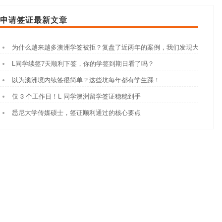
申请签证最新文章
为什么越来越多澳洲学签被拒？复盘了近两年的案例，我们发现大家都踩
L同学续签7天顺利下签，你的学签到期日看了吗？
以为澳洲境内续签很简单？这些坑每年都有学生踩！
仅 3 个工作日！L 同学澳洲留学签证稳稳到手
悉尼大学传媒硕士，签证顺利通过的核心要点