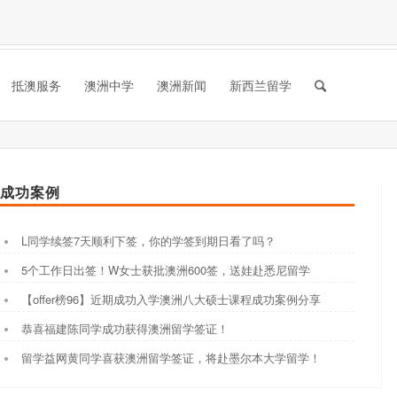
抵澳服务
澳洲中学
澳洲新闻
新西兰留学
成功案例
L同学续签7天顺利下签，你的学签到期日看了吗？
5个工作日出签！W女士获批澳洲600签，送娃赴悉尼留学
【offer榜96】近期成功入学澳洲八大硕士课程成功案例分享
恭喜福建陈同学成功获得澳洲留学签证！
留学益网黄同学喜获澳洲留学签证，将赴墨尔本大学留学！