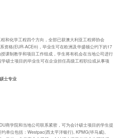
工程和化学工程四个方向，全部已获澳大利亚工程师协会
认证体系资格(EUR-ACE®)，毕业生可在欧洲及华盛顿公约下的17
由授课制教学和项目工作组成，学生将有机会在当地公司进行
程学硕士项目的毕业生可在企业担任高级工程职位或从事项
硕士专业
。CDU商学院和当地公司联系紧密，可为会计硕士项目的学生提
位包括：Westpac(西太平洋银行), KPMG(毕马威),