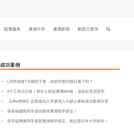
抵澳服务
澳洲中学
澳洲新闻
新西兰留学
成功案例
L同学续签7天顺利下签，你的学签到期日看了吗？
5个工作日出签！W女士获批澳洲600签，送娃赴悉尼留学
【offer榜96】近期成功入学澳洲八大硕士课程成功案例分享
恭喜福建陈同学成功获得澳洲留学签证！
留学益网黄同学喜获澳洲留学签证，将赴墨尔本大学留学！