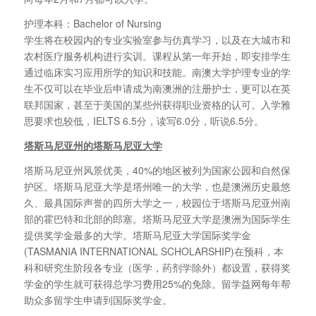
护理本科：Bachelor of Nursing
学生将在校园内的专业实验室参与仿真学习，以及在大城市和
农村医疗服务机构进行实训。课程从第一年开始，即安排学生
通过临床实习应用所学的知识和技能。南澳大学护理专业的学
生不仅可以在毕业后申请成为南澳洲的注册护士，更可以在英
联邦国家，甚至于美国的某些州获得职业资格的认可。入学雅
思要求也较低，IELTS 6.5分，读写6.0分，听说6.5分。
塔斯马尼亚州的塔斯马尼亚大学
塔斯马尼亚州风景优美，40%的地区被列为国家公园和自然保
护区。塔斯马尼亚大学是塔州唯一的大学，也是澳洲历史最悠
久、最具国际声誉的四所大学之一，校园位于塔斯马尼亚州南
部的霍巴特和北部的郎塞。塔斯马尼亚大学是澳洲为国际学生
提供奖学金最多的大学。塔斯马尼亚大学国际奖学金
(TASMANIA INTERNATIONAL SCHOLARSHIP)在预科，本
科和研究生阶段各专业（医学，药剂学除外）都设置，获得奖
学金的学生就可获得总学习费用25%的免除。留学益网每年帮
助众多留学生申请到国际奖学金。