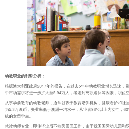
幼教职业的利弊分析：
根据澳大利亚政府2017年的报告，在过去5年中幼教职业增长迅速，目
中市场需求将进一步扩大至5.94万人，考虑到离职退休等因素，职位空
从事学前教育的幼教老师，通常就职于教育培训机构，健康看护和社
为5.3万澳币，失业率低于澳洲平均水平，从业者98%以上为女性，
线的女留学生。
就读幼师专业，即使毕业后不移民回国工作，由于我国国际幼儿园和