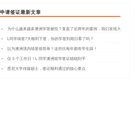
申请签证最新文章
为什么越来越多澳洲学签被拒？复盘了近两年的案例，我们发现大家都踩
L同学续签7天顺利下签，你的学签到期日看了吗？
以为澳洲境内续签很简单？这些坑每年都有学生踩！
仅 3 个工作日！L 同学澳洲留学签证稳稳到手
悉尼大学传媒硕士，签证顺利通过的核心要点