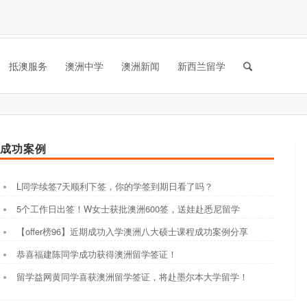
抵澳服务
澳洲中学
澳洲新闻
新西兰留学
成功案例
L同学续签7天顺利下签，你的学签到期日看了吗？
5个工作日出签！W女士获批澳洲600签，送娃赴悉尼留学
【offer榜96】近期成功入学澳洲八大硕士课程成功案例分享
恭喜福建陈同学成功获得澳洲留学签证！
留学益网黄同学喜获澳洲留学签证，将赴墨尔本大学留学！