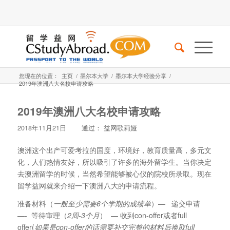
您现在的位置：
主页
/
墨尔本大学
/
墨尔本大学经验分享
/
2019年澳洲八大名校申请攻略
2019年澳洲八大名校申请攻略
2018年11月21日
通过：
益网歌莉娅
澳洲这个出产可爱考拉的国度，环境好，教育质量高，多元文
化，人们热情友好，所以吸引了许多的海外留学生。当你决定
去澳洲留学的时候，当然希望能够被心仪的院校所录取。现在
留学益网就来介绍一下澳洲八大的申请流程。
准备材料（
一般至少需要
6
个学期的成绩单
）— 递交申请
—- 等待审理（
2
周
-3
个月
） — 收到con-offer或者full
offer(
如果是
con-offer
的话需要补交完整的材料后换取
full