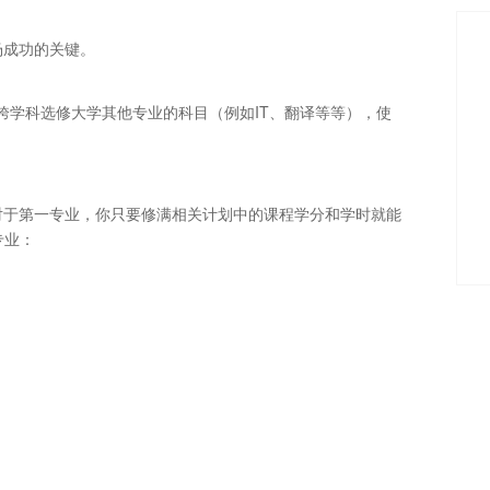
场成功的关键。
至跨学科选修大学其他专业的科目（例如IT、翻译等等），使
对于第一专业，你只要修满相关计划中的课程学分和学时就能
牌专业：