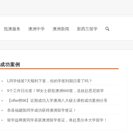
抵澳服务
澳洲中学
澳洲新闻
新西兰留学
成功案例
L同学续签7天顺利下签，你的学签到期日看了吗？
5个工作日出签！W女士获批澳洲600签，送娃赴悉尼留学
【offer榜96】近期成功入学澳洲八大硕士课程成功案例分享
恭喜福建陈同学成功获得澳洲留学签证！
留学益网黄同学喜获澳洲留学签证，将赴墨尔本大学留学！