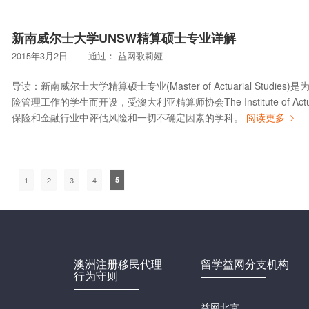
新南威尔士大学UNSW精算硕士专业详解
2015年3月2日
通过：
益网歌莉娅
导读：新南威尔士大学精算硕士专业(Master of Actuarial St
险管理工作的学生而开设，受澳大利亚精算师协会The Institute of Act
保险和金融行业中评估风险和一切不确定因素的学科。
阅读更多
1
2
3
4
5
澳洲注册移民代理
留学益网分支机构
行为守则
益网北京