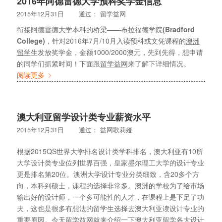
2016年阿德雷德大学预科奖学金信息
2015年12月31日
通过：
留学益网
衔接
阿德雷德大学
本科的桥梁——布拉福德学院
(Bradford
College)
，针对2016年7月/10月入读预科或文凭课程的
澳洲
留学
生发放奖学金，金额1000/2000澳元，先到先得，想申请
的同学们抓紧时间！下面跟
留学益网
来了解下详细情况。
阅读更多
澳大利亚留学设计类专业薪资水平
2015年12月31日
通过：
益网歌莉娅
根据2015QS世界大学排名设计类学科排名，澳大利亚有10所
大学设计类专业位列世界百强，皇家墨尔理工大学的设计专业
更是排名第20位。澳洲大学设计专业分类细致，含20多个方
向，本科到硕士，课程的选择非常多。澳洲的学校为了给市场
输出好的设计师，一个多可能性的人才，在课程上是下足了功
夫，这也是很多有想法的留学生选择去澳大利亚读设计专业的
重要原因。今天留学益网就来介绍一下澳大利亚留学各大设计