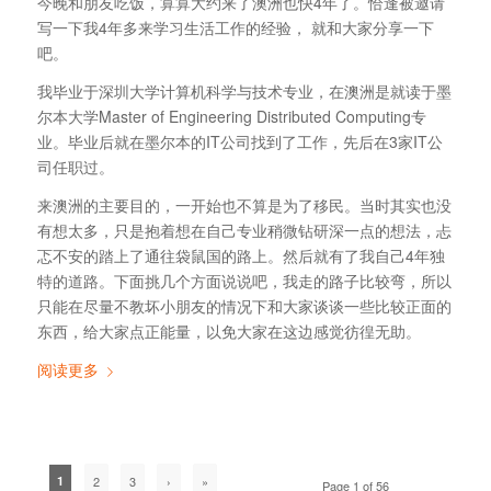
今晚和朋友吃饭，算算大约来了澳洲也快4年了。恰逢被邀请
写一下我4年多来学习生活工作的经验， 就和大家分享一下
吧。
我毕业于深圳大学计算机科学与技术专业，在澳洲是就读于墨
尔本大学Master of Engineering Distributed Computing专
业。毕业后就在墨尔本的IT公司找到了工作，先后在3家IT公
司任职过。
来澳洲的主要目的，一开始也不算是为了移民。当时其实也没
有想太多，只是抱着想在自己专业稍微钻研深一点的想法，忐
忑不安的踏上了通往袋鼠国的路上。然后就有了我自己4年独
特的道路。下面挑几个方面说说吧，我走的路子比较弯，所以
只能在尽量不教坏小朋友的情况下和大家谈谈一些比较正面的
东西，给大家点正能量，以免大家在这边感觉彷徨无助。
阅读更多
1
2
3
›
»
Page 1 of 56