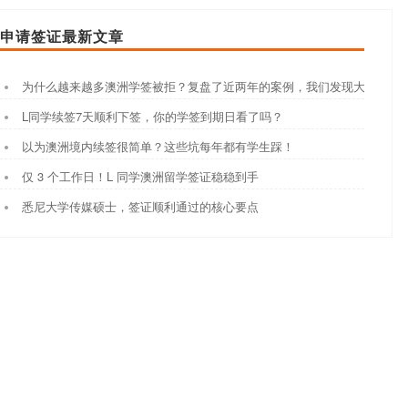
申请签证最新文章
为什么越来越多澳洲学签被拒？复盘了近两年的案例，我们发现大家都踩
L同学续签7天顺利下签，你的学签到期日看了吗？
以为澳洲境内续签很简单？这些坑每年都有学生踩！
仅 3 个工作日！L 同学澳洲留学签证稳稳到手
悉尼大学传媒硕士，签证顺利通过的核心要点