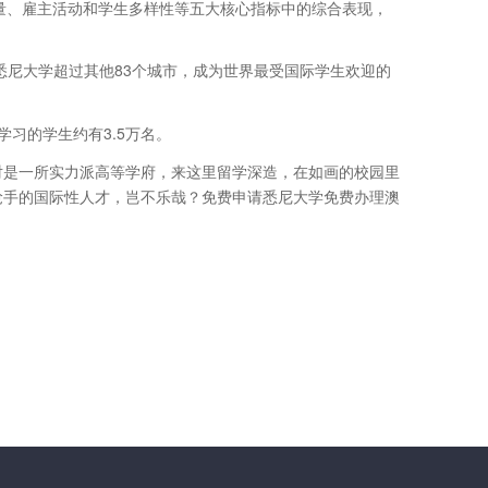
力、生活质量、雇主活动和学生多样性等五大核心指标中的综合表现，
悉尼大学超过其他83个城市，成为世界最受国际学生欢迎的
习的学生约有3.5万名。
对是一所实力派高等学府，来这里留学深造，在如画的校园里
抢手的国际性人才，岂不乐哉？免费申请悉尼大学免费办理澳