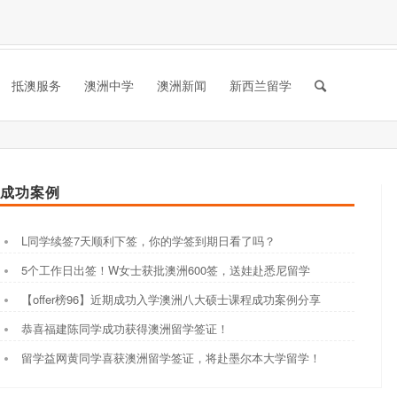
抵澳服务
澳洲中学
澳洲新闻
新西兰留学
成功案例
L同学续签7天顺利下签，你的学签到期日看了吗？
5个工作日出签！W女士获批澳洲600签，送娃赴悉尼留学
【offer榜96】近期成功入学澳洲八大硕士课程成功案例分享
恭喜福建陈同学成功获得澳洲留学签证！
留学益网黄同学喜获澳洲留学签证，将赴墨尔本大学留学！