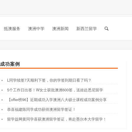
抵澳服务
澳洲中学
澳洲新闻
新西兰留学
成功案例
L同学续签7天顺利下签，你的学签到期日看了吗？
5个工作日出签！W女士获批澳洲600签，送娃赴悉尼留学
【offer榜96】近期成功入学澳洲八大硕士课程成功案例分享
恭喜福建陈同学成功获得澳洲留学签证！
留学益网黄同学喜获澳洲留学签证，将赴墨尔本大学留学！