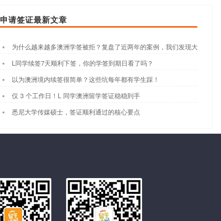
申请签证最新文章
为什么越来越多澳洲学签被拒？复盘了近两年的案例，我们发现大家都踩
L同学续签7天顺利下签，你的学签到期日看了吗？
以为澳洲境内续签很简单？这些坑每年都有学生踩！
仅 3 个工作日！L 同学澳洲留学签证稳稳到手
悉尼大学传媒硕士，签证顺利通过的核心要点