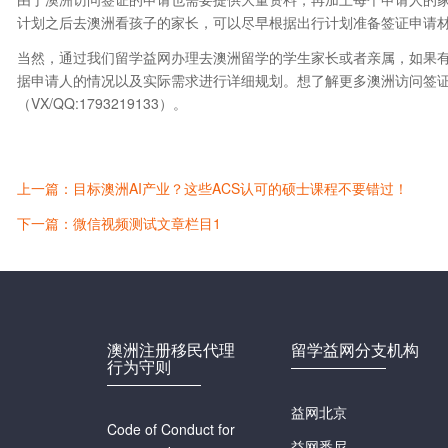
计划之后去澳洲看孩子的家长，可以尽早根据出行计划准备签证申请
当然，通过我们留学益网办理去澳洲留学的学生家长或者亲属，如果
据申请人的情况以及实际需求进行详细规划。想了解更多澳洲访问签证的
（VX/QQ:1793219133）。
上一篇：目标澳洲AI产业？这些ACS认可的硕士课程不要错过！
下一篇：微信视频测试文章栏目1
澳洲注册移民代理
留学益网分支机构
行为守则
益网北京
Code of Conduct for
益网悉尼