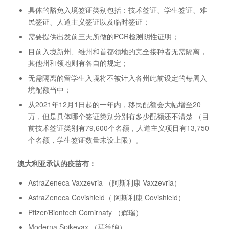
具体的豁免入境签证类别包括：技术签证、学生签证、难
民签证、人道主义签证以及临时签证；
需要提供出发前三天所做的PCR检测阴性证明；
目前入境新州、维州和首都领地的完全接种者无需隔离，
其他州和领地则有各自的规定；
无需隔离的留学生入境将不被计入各州此前设定的每周入
境配额当中；
从2021年12月1日起的一年内，移民配额会大幅增至20
万，但是具体哪个签证类别分别有多少配额还不清楚 （目
前技术签证类别有79,600个名额，人道主义项目有13,750
个名额，学生签证数量未设上限）。
澳大利亚承认的疫苗有：
AstraZeneca Vaxzevria （阿斯利康 Vaxzevria）
AstraZeneca Covishield（ 阿斯利康 Covishield）
Pfizer/Biontech Comirnaty （辉瑞）
Moderna Spikevax （莫德纳）