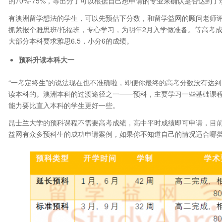
的70%-75%，等出分了可以根据自己想申请的专业来确认是否达到了
有澳洲留学想法的学生，可以先预估下分数，和留学益网的顾问老师
抓紧报个雅思班/托福班，专心学习，为明年2月入学做准备。等高考
大部分本科要求雅思6.5，小分6的成绩。
预科升读本科大一
“一考定终生”的说法现在也不准确啦，即便你最终的高考分数没有达
读本科的。澳洲本科的过渡途径之一——预科，主要学习一些基础课
能力要比直入本科的学生更好一些。
昆士兰大学的预科课程不需要高考成绩，高中平时成绩即可申请，目
益网有众多预科生的成功申请案例，如果你不知道自己的情况适合哪