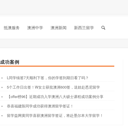
抵澳服务
澳洲中学
澳洲新闻
新西兰留学
成功案例
L同学续签7天顺利下签，你的学签到期日看了吗？
5个工作日出签！W女士获批澳洲600签，送娃赴悉尼留学
【offer榜96】近期成功入学澳洲八大硕士课程成功案例分享
恭喜福建陈同学成功获得澳洲留学签证！
留学益网黄同学喜获澳洲留学签证，将赴墨尔本大学留学！