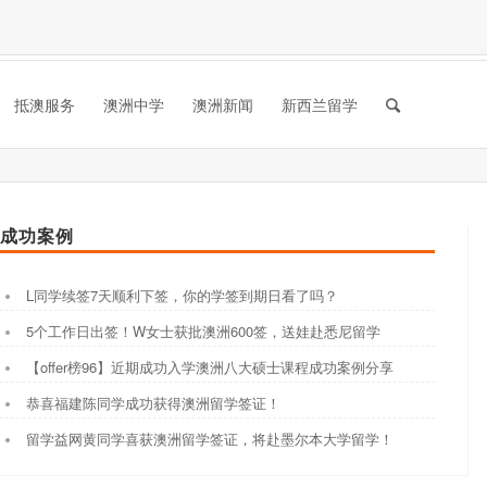
抵澳服务
澳洲中学
澳洲新闻
新西兰留学
成功案例
L同学续签7天顺利下签，你的学签到期日看了吗？
5个工作日出签！W女士获批澳洲600签，送娃赴悉尼留学
【offer榜96】近期成功入学澳洲八大硕士课程成功案例分享
恭喜福建陈同学成功获得澳洲留学签证！
留学益网黄同学喜获澳洲留学签证，将赴墨尔本大学留学！