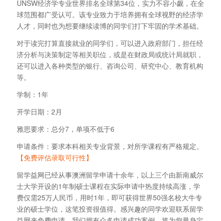
UNSW经济学专业世界排名全球第34位，实力不容小觑，在全
球范围都广受认可。该专业致力于培养拥有全球视野的经济学
人才，同时也为想要继续读博的同学们打下牢固的学术基础。
对于读完打算直接就业的同学们，可以进入政府部门，担任经
济分析与决策制定等相关职位，或是在财政局或统计局就职，
还可以进入各种类型的银行、咨询公司、研究中心、教育机构
等。
学制：1年
开学日期：2月
雅思要求：总分7，单项不低于6
申请条件：要求本科相关专业背景，对所学课程有严格规定。
【免费评估录取可行性】
留学益网已经从事澳洲留学申请十余年，以上三个由新南威尔
士大学开设的1年制硕士课程在实际申请中热度持续高涨，学
费仅需25万人民币，用时1年，即可获得世界50强名校大牛专
业的硕士学位，这笔投资很值得。感兴趣的同学欢迎联系留学
益网来免费申请，我们拥有众多申请成功案例，将为您量身定