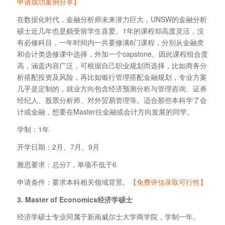
申请成功案例分享】
在数据化时代，金融分析师未来潜力巨大，UNSW的金融分析
硕士近几年也是颇受留学生喜爱。1年的课程却高度灵活，没
有必修科目，一年时间内一共要修满8门课程，分别从金融类
和会计类选修课中选择，外加一个capstone。因此课程组合度
高，涵盖内容广泛，可根据自己职业规划而选择，比如商务分
析搭配投资及风险，再比如银行管理搭配金融规划，专业方案
几乎是定制的，就业方向包含经济预测分析与管理咨询、证券
经纪人、股票分析师、对外贸易管理等。适合那些本科学了会
计或金融，想要在Master往金融或会计方向发展的同学。
学制：1年
开学日期：2月、7月、9月
雅思要求：总分7，单项不低于6
申请条件：要求本科相关领域背景。
【免费评估录取可行性】
3. Master of Economics经济学硕士
经济学硕士专业同属于新南威尔士大学商学院，学制一年。