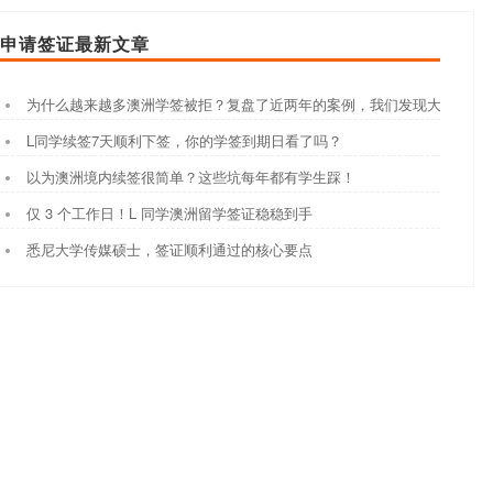
申请签证最新文章
为什么越来越多澳洲学签被拒？复盘了近两年的案例，我们发现大家都踩
L同学续签7天顺利下签，你的学签到期日看了吗？
以为澳洲境内续签很简单？这些坑每年都有学生踩！
仅 3 个工作日！L 同学澳洲留学签证稳稳到手
悉尼大学传媒硕士，签证顺利通过的核心要点