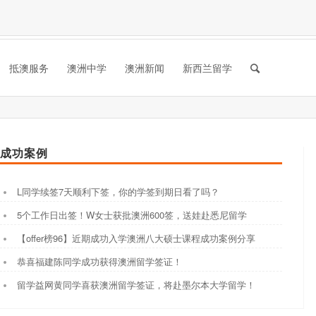
抵澳服务
澳洲中学
澳洲新闻
新西兰留学
成功案例
L同学续签7天顺利下签，你的学签到期日看了吗？
5个工作日出签！W女士获批澳洲600签，送娃赴悉尼留学
【offer榜96】近期成功入学澳洲八大硕士课程成功案例分享
恭喜福建陈同学成功获得澳洲留学签证！
留学益网黄同学喜获澳洲留学签证，将赴墨尔本大学留学！