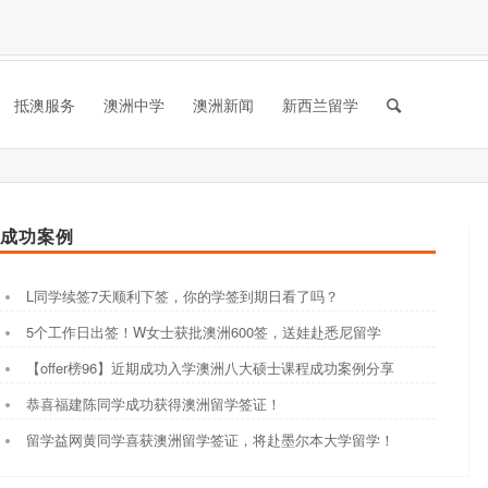
抵澳服务
澳洲中学
澳洲新闻
新西兰留学
成功案例
L同学续签7天顺利下签，你的学签到期日看了吗？
5个工作日出签！W女士获批澳洲600签，送娃赴悉尼留学
【offer榜96】近期成功入学澳洲八大硕士课程成功案例分享
恭喜福建陈同学成功获得澳洲留学签证！
留学益网黄同学喜获澳洲留学签证，将赴墨尔本大学留学！