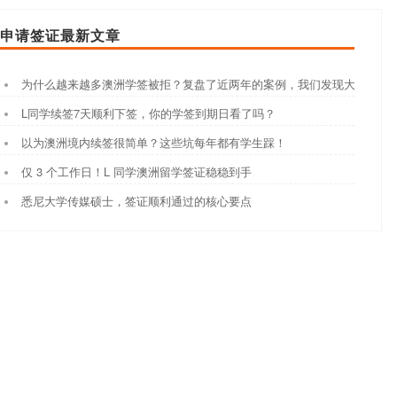
申请签证最新文章
为什么越来越多澳洲学签被拒？复盘了近两年的案例，我们发现大家都踩
L同学续签7天顺利下签，你的学签到期日看了吗？
以为澳洲境内续签很简单？这些坑每年都有学生踩！
仅 3 个工作日！L 同学澳洲留学签证稳稳到手
悉尼大学传媒硕士，签证顺利通过的核心要点