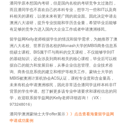
潘同学原本想国内考研，但是国内名校的考研竞争太过激烈，
而且潘同学也不喜欢自己的本科专业，想学习一些和IT以及商
科相关的课程，以便未来有更广阔的就业面。因此决定申请去
澳洲八大读研，提升专业技能和学历含金量，希望毕业后能够
有足够的竞争力进入国内大企业工作或者申请澳洲移民。
留学益网Kelly老师根据学生的情况和留学需求，为她推荐了澳
洲八大名校、世界百强名校的Monash大学的MBIS商务信息系
统硕士课程。BIS属于IT与商科的交叉课程，不仅能够学到IT
的基础知识，还会涉及到商科相关的核心课程，毕业后可以根
据自己的能力和发展目标，从事企业信息管理、企业技术咨
询、商务信息系统的建立和维护等相关工作。蒙纳士大学的
MBIS被澳洲计算机协会ACS认证，课程专业度和含金量高，
未来有机会申请澳洲移民，因此非常适合潘同学这样本科非IT
背景的学生申请。想了解更多该专业申请要求和课程信息的同
学，欢迎联系留学益网的Kelly老师详细咨询！（VX：
973248016）
潘同学澳洲蒙纳士大学offer展示
》》点击查看海量留学益网
申请成功案例