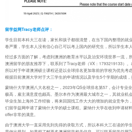
留学益网Tracy老师点评：
学生目前本科大三在读，家长和孩子都很清楚，在当下国内整理的就
卷严重，学生本人没有信心自己可以考上国内的研究生，所以学生本
经过多方面的了解，考虑到澳洲的教育水平以及治安环境世界一流，
澳洲留学的朋友推荐下，联系到了Tracy老师（VX：17932191
所以对于申请澳洲硕士课程还是以全球排名更加靠前的学校为优先考
根据目前澳洲大学对于大三学生的申请情况以及学生5个学期的成绩，
蒙纳什大学澳洲八大名校之一，2023年QS全球排名第57，会计专
极高，雇主满意度也颇高。墨尔本作为澳洲最大城市之一，其就业机
毕业生加上海外工作经验，将来回国找工作大大的增加的就业竞争力
们留学益网申请了蒙纳什大学的硕士课程。蒙纳什大学在收到申请材料后
offer非常的满意。
由于澳洲大学一直采用先到先得的录取方式，所以本科大三在读的学
早做出规划。如果想了解更多澳洲留学相关信息，可以联系留学益网Tracy老