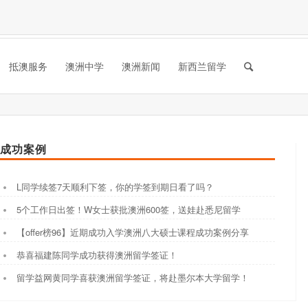
抵澳服务
澳洲中学
澳洲新闻
新西兰留学
成功案例
L同学续签7天顺利下签，你的学签到期日看了吗？
5个工作日出签！W女士获批澳洲600签，送娃赴悉尼留学
【offer榜96】近期成功入学澳洲八大硕士课程成功案例分享
恭喜福建陈同学成功获得澳洲留学签证！
留学益网黄同学喜获澳洲留学签证，将赴墨尔本大学留学！