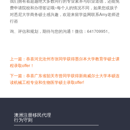
我们拥有着超越绝大多数同行的专业素养与职业道德，还能免
费申请院校和办理签证哦~每个人的情况不同，如果您或孩子
对悉尼大学商务硕士感兴趣，欢迎来留学益网联系Amy老师进
行咨
询、评估和规划，期待与您的沟通！微信：641709951。
上一篇：恭喜河北沧州市张同学获得墨尔本大学教育学硕士课
程录取offer！
下一篇：恭喜广东省韶关市曾同学获得新南威尔士大学本硕连
读机械工程专业和生物医学硕士录取offer!
澳洲注册移民代理
行为守则