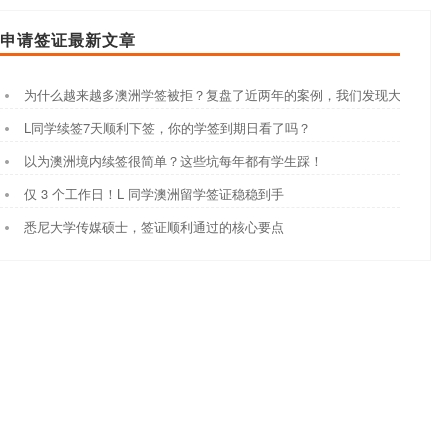
申请签证最新文章
为什么越来越多澳洲学签被拒？复盘了近两年的案例，我们发现大家都踩
L同学续签7天顺利下签，你的学签到期日看了吗？
以为澳洲境内续签很简单？这些坑每年都有学生踩！
仅 3 个工作日！L 同学澳洲留学签证稳稳到手
悉尼大学传媒硕士，签证顺利通过的核心要点