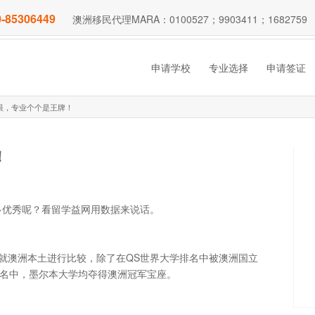
-85306449
澳洲移民代理MARA：0100527；9903411；1682759
申请学校
专业选择
申请签证
眼，专业个个是王牌！
！
多优秀呢？看留学益网用数据来说话。
，就澳洲本土进行比较，除了在QS世界大学排名中被澳洲国立
学排名中，墨尔本大学均夺得澳洲冠军宝座。