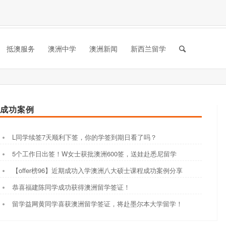
抵澳服务
澳洲中学
澳洲新闻
新西兰留学
成功案例
L同学续签7天顺利下签，你的学签到期日看了吗？
5个工作日出签！W女士获批澳洲600签，送娃赴悉尼留学
【offer榜96】近期成功入学澳洲八大硕士课程成功案例分享
恭喜福建陈同学成功获得澳洲留学签证！
留学益网黄同学喜获澳洲留学签证，将赴墨尔本大学留学！