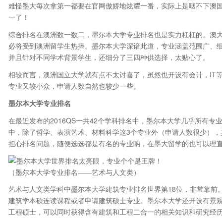
难怪墨大每次拿第一都要在官网傲娇地炫耀一番，实际上是咽不下澳
一了！
综合排名在澳洲数一数二，墨尔本大学专业排名也是实力杠杠的。澳
必将受到澳洲留学生热捧。墨尔本大学深谙此道，专业涵盖范围广、细
并且针对不同学术背景学生，还细分了三四种供选择，太贴心了。
相较而言，澳洲国立大学就有点不太讨喜了，虽然也开设有会计，IT
专业又较小众，申请人数自然也较少一些。
墨尔本大学专业排名
在最近发布的2016QS一共42个学科排名中，墨尔本大学几乎所有
中，除了哲学、表演艺术、材料科学这3个专业外（申请人数很少），其
担心排名问题，随便选选都是有名的专业呐，在墨大留学的也可以理
（墨尔本大学专业排名——艺术与人文类）
艺术与人文类学科中墨尔本大学建筑专业排名世界第18位，非常靠前
建筑学本硕连读课程或者申请建筑硕士专业。墨尔本大学还开设有景观
工程硕士，可以同时获得含有建筑和工程二合一的相关知识和研究经