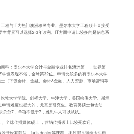
工程与IT为热门澳洲移民专业。墨尔本大学工程硕士直接受
生背景可以选择2-3年读完。IT方面申请比较多的是信息系
的商科：墨尔本大学会计与金融专业排名澳洲第一，世界第
济学也表现不俗，全球第32位。申请比较多的有墨尔本大学
硕士（下设会计、金融、会计&金融、人力资源、市场营销等
英国伦敦大学学院、剑桥大学、牛津大学，美国哈佛大学、斯坦
过申请难度也挺大的，尤其是研究生。教育类硕士包含幼
求总分7，单项不低于7，雅思牛人可以试试。
士、全球传播媒体硕士 ，营销传播硕士比较受欢迎。
有商法、juris doctor等课程。不过都是留给大牛申