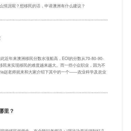
什么情况呢？想移民的话，申请澳洲有什么建议？
！
年来澳洲移民分数水涨船高，EOI的分数从70-80-90-
技术移民来实现移民的难度越来越大。而一些小众职业，因为不
ria赵老师就来和大家介绍下其中的一个——农业科学及农业
哪里？
留学移民的学生。有个顾问老师说：“我这边最近碰到好几