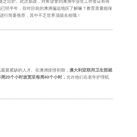
也随之出炉。此次新政，对希望拿到澳洲毕业生工作签证和有
施已经半年，你对目前的澳洲偏远地区了解嘛？教育质量能保
大家进行简要推荐，其中不乏世界顶级名校哦！
线最最紧缺的人才。在澳洲疫情初期，
澳大利亚联邦卫生部就
周20个小时放宽至每周40个小时，
允许他们在老年护理机
！