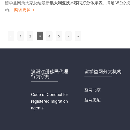
留学益网为大家总结最新
澳大利亚技术移民打分体系表
。满足65分的
函。
阅读更多
‹
1
2
3
4
5
›
»
澳洲注册移民代理
留学益网分支机构
行为守则
益网北京
Code of Conduct for
益网悉尼
registered migration
agents