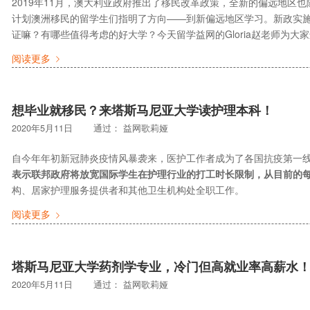
2019年11月，澳大利亚政府推出了移民改革政策，全新的偏远地区
计划澳洲移民的留学生们指明了方向——到新偏远地区学习。新政实
证嘛？有哪些值得考虑的好大学？今天留学益网的Gloria赵老师为
阅读更多
想毕业就移民？来塔斯马尼亚大学读护理本科！
2020年5月11日
通过：
益网歌莉娅
自今年年初新冠肺炎疫情风暴袭来，医护工作者成为了各国抗疫第一
表示联邦政府将放宽国际学生在护理行业的打工时长限制，从目前的每
构、居家护理服务提供者和其他卫生机构处全职工作。
阅读更多
塔斯马尼亚大学药剂学专业，冷门但高就业率高薪水
2020年5月11日
通过：
益网歌莉娅