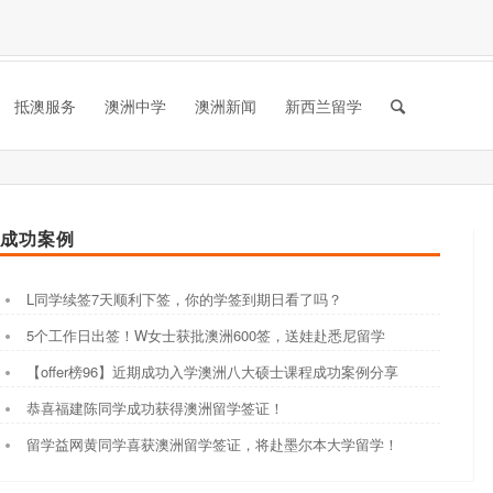
抵澳服务
澳洲中学
澳洲新闻
新西兰留学
成功案例
L同学续签7天顺利下签，你的学签到期日看了吗？
5个工作日出签！W女士获批澳洲600签，送娃赴悉尼留学
【offer榜96】近期成功入学澳洲八大硕士课程成功案例分享
恭喜福建陈同学成功获得澳洲留学签证！
留学益网黄同学喜获澳洲留学签证，将赴墨尔本大学留学！