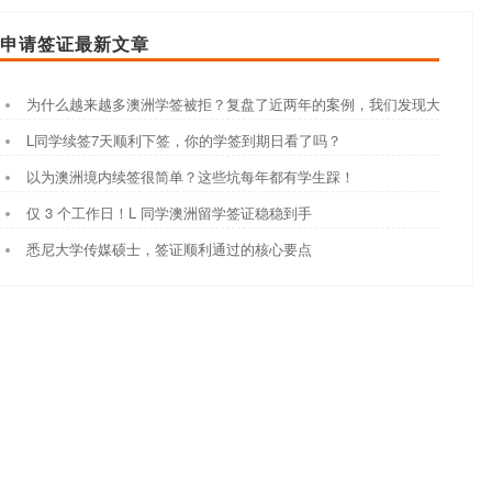
申请签证最新文章
为什么越来越多澳洲学签被拒？复盘了近两年的案例，我们发现大家都踩
L同学续签7天顺利下签，你的学签到期日看了吗？
以为澳洲境内续签很简单？这些坑每年都有学生踩！
仅 3 个工作日！L 同学澳洲留学签证稳稳到手
悉尼大学传媒硕士，签证顺利通过的核心要点