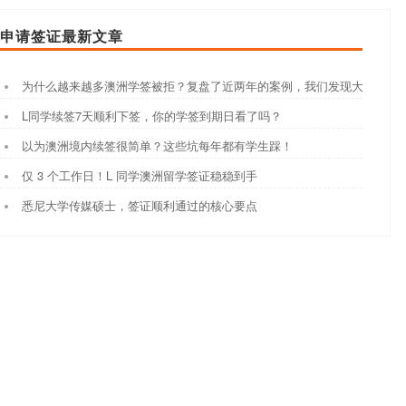
申请签证最新文章
为什么越来越多澳洲学签被拒？复盘了近两年的案例，我们发现大家都踩
L同学续签7天顺利下签，你的学签到期日看了吗？
以为澳洲境内续签很简单？这些坑每年都有学生踩！
仅 3 个工作日！L 同学澳洲留学签证稳稳到手
悉尼大学传媒硕士，签证顺利通过的核心要点