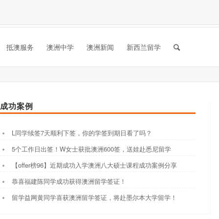
抵澳服务
澳洲中学
澳洲新闻
新西兰留学
成功案例
L同学续签7天顺利下签，你的学签到期日看了吗？
5个工作日出签！W女士获批澳洲600签，送娃赴悉尼留学
【offer榜96】近期成功入学澳洲八大硕士课程成功案例分享
恭喜福建陈同学成功获得澳洲留学签证！
留学益网黄同学喜获澳洲留学签证，将赴墨尔本大学留学！