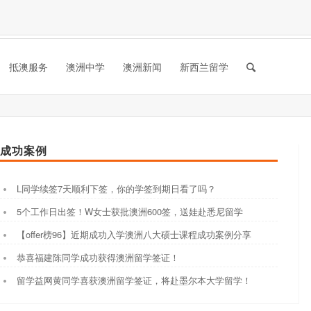
抵澳服务
澳洲中学
澳洲新闻
新西兰留学
成功案例
L同学续签7天顺利下签，你的学签到期日看了吗？
5个工作日出签！W女士获批澳洲600签，送娃赴悉尼留学
【offer榜96】近期成功入学澳洲八大硕士课程成功案例分享
恭喜福建陈同学成功获得澳洲留学签证！
留学益网黄同学喜获澳洲留学签证，将赴墨尔本大学留学！