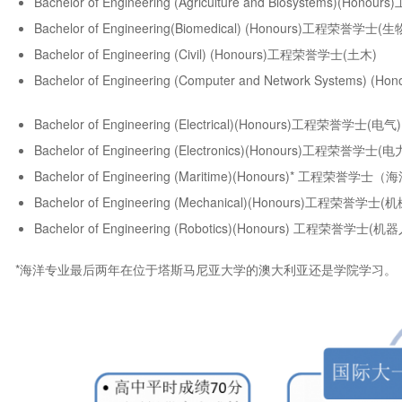
Bachelor of Engineering (Agriculture and Biosystems)
Bachelor of Engineering(Biomedical) (Honours)工程荣誉学士(
Bachelor of Engineering (Civil) (Honours)工程荣誉学士(土木)
Bachelor of Engineering (Computer and Network Syst
Bachelor of Engineering (Electrical)(Honours)工程荣誉学士(电气)
Bachelor of Engineering (Electronics)(Honours)工程荣誉学士(电
Bachelor of Engineering (Maritime)(Honours)* 工程荣誉学士（
Bachelor of Engineering (Mechanical)(Honours)工程荣誉学士(机
Bachelor of Engineering (Robotics)(Honours) 工程荣誉学士(机
*海洋专业最后两年在位于塔斯马尼亚大学的澳大利亚还是学院学习。