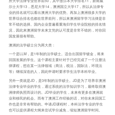
所大学法律专业世界前50，其中墨尔本大学排名11，新南威
尔士大学13，悉尼大学14，澳洲国立大学17，所以从法律专
业的排名就可以看出澳洲大学的优势。再加上澳洲很多大学的
世界综合排名也都在世界前列，所以来澳洲留学学习法律是非
常不错的选择。国内企业普遍看重海归学生毕业院校的排名情
况，因此来澳洲留学未来文凭的认可度是非常不错的，对你回
国发展很有帮助。
澳洲的法学硕士分为两大类：
一个是LLM，是1年制的法学硕士。适合出国留学镀金，将来
回国发展的学生。这个课程主要针对于已经完成了一个注册法
律课程，想在某一法律领域（商法，税法，国际法，环境法
等）继续深造的人，因此申请时要求学生法学本科毕业。
另外一类就是JD，是3年制的法学硕士。JD是为了培养非澳洲
法律专业毕业的学生，通过系统的法学知识学习，最终取得澳
洲律师执照而设计的。JD毕业的学生，未来有更多在澳洲就
业和移民的机会。而有了澳洲工作经验的话，对你未来回国工
作也是非常有帮助的。申请JD课程时，本科法学专业的学生
也可以提供课程大纲来尝试学分减免，缩短澳洲留学时间。