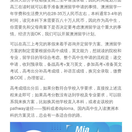
高三在读时就可以着手准备澳洲留学申请的事情。澳洲留学一
年学费和生活费大约在28-35万人民币左右，本科通常3-4年的
时间，读完本科下来需要百八十万人民币，因此作为高中生，
你需要先和父母商量下是否决定要考虑澳洲留学这个重大的事
情。经济方面OK，我们可以开展澳洲留学计划。
可以在高三上考完的寒假来着手咨询并定留学方案。澳洲留学
方案的制定需要根据你高中成绩，英文能力，想就读的院校和
专业，留学目的等综合考虑。整个高中生申请的流程是：递交
申请，收到预录取，备战高考+复习英文，参加高考+准备英文
考试，高考出分补高考成绩，补语言成绩，换完全录取，缴费
换COE，办理签证。
高考成绩出分后，如果分数符合学校入学要求，直接按上述流
程来走即可；如果高考分数没有达到学校及专业要求，可以联
系我来换方案，比如换其他学校直入本科，或者走该校的
pathway途径——预科或者diploma。国内高中生入读澳洲本
科的方案灵活，总会有一条适合你的路。