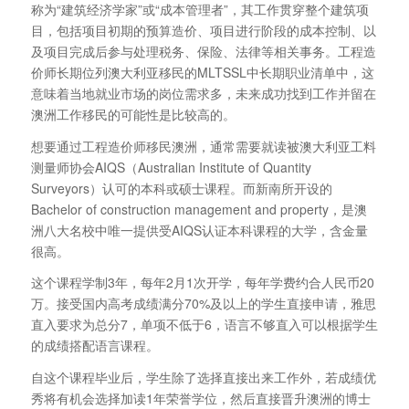
称为“建筑经济学家”或“成本管理者”，其工作贯穿整个建筑项
目，包括项目初期的预算造价、项目进行阶段的成本控制、以
及项目完成后参与处理税务、保险、法律等相关事务。工程造
价师长期位列澳大利亚移民的MLTSSL中长期职业清单中，这
意味着当地就业市场的岗位需求多，未来成功找到工作并留在
澳洲工作移民的可能性是比较高的。
想要通过工程造价师移民澳洲，通常需要就读被澳大利亚工料
测量师协会AIQS（Australian Institute of Quantity
Surveyors）认可的本科或硕士课程。而新南所开设的
Bachelor of construction management and property，是澳
洲八大名校中唯一提供受AIQS认证本科课程的大学，含金量
很高。
这个课程学制3年，每年2月1次开学，每年学费约合人民币20
万。接受国内高考成绩满分70%及以上的学生直接申请，雅思
直入要求为总分7，单项不低于6，语言不够直入可以根据学生
的成绩搭配语言课程。
自这个课程毕业后，学生除了选择直接出来工作外，若成绩优
秀将有机会选择加读1年荣誉学位，然后直接晋升澳洲的博士