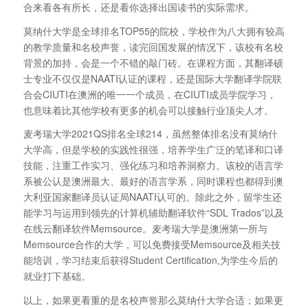
合来看各有所长，还是看你选择出国读书的实际需求。
莫纳什大学是全球排名TOP55的院校，学校作为八大拥有较高
的教学质量和名校声誉，读完回国发展的情况下，该校有名校
背景的加持，会是一个不错的敲门砖。在课程方面，其翻译硕
士专业不仅仅是NAATI认证的课程，还是国际大学翻译学院联
合会CIUTI在澳洲的唯一一个成员，在CIUTI成员学院学习，
也意味着比其他学校有更多的机会可以接触行业顶尖人才。
麦考瑞大学2021QS排名全球214，虽然整体排名没有莫纳什
大学高，但是学校的实践性很强，培养学生广泛的笔译和口译
技能，注重工作实习、强化练习和培养洞察力。该校的语言学
系被公认是澳洲最大、最好的语言学系，同时课程也都得到澳
大利亚国家翻译员认证局NAATI认可的。除此之外，留学生还
能学习与运用到领先的计算机辅助翻译软件“SDL Trados”以及
在线云翻译软件Memsource。麦考瑞大学是澳洲第一所与
Memsource合作的大学，可以免费接受Memsource及相关技
能培训，学习结束后获得Student Certification,为学生今后的
就业打下基础。
以上，如果更看重的是名校声誉那么莫纳什大学合适；如果更