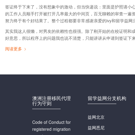
签证终于下来了，没有想象中的激动，但当快递说：里面是护照请小
的工作人员顺手打开被打开几率最大的中间页，百无聊赖的审查一遍
努力终于有个好结果了。整个过程都要非常感谢亲爱的ivy和留学益网北京
其实我这人很懒，对男友的依赖性也很强。除了刚开始的在校证明和
好意思，所以程序上的问题我也说不清楚，只能讲讲从申请到签证下
阅读更多
澳洲注册移民代理
留学益网分支机构
行为守则
益网北京
Code of Conduct for
益网悉尼
registered migration