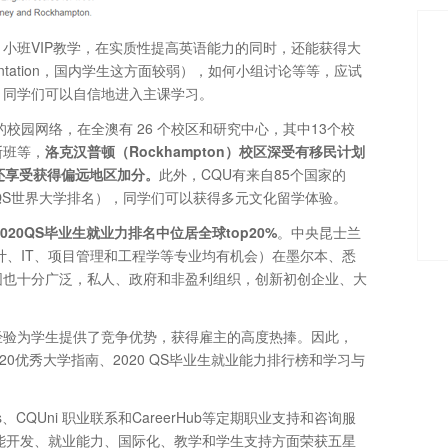
小班VIP教学，在实质性提高英语能力的同时，还能获得大
tation，国内学生这方面较弱），如何小组讨论等等，应试
，同学们可以自信地进入主课学习。
校园网络，在全澳有 26 个校区和研究中心，其中13个校
斯班等，
洛克汉普顿（Rockhampton）校区深受有移民计划
还享受获得偏远地区加分。
此外，CQU有来自85个国家的
0 QS世界大学排名），同学们可以获得多元文化留学体验。
2020QS毕业生就业力排名中位居全球top20%
。中央昆士兰
计、IT、项目管理和工程学等专业均有机会）在墨尔本、悉
围也十分广泛，私人、政府和非盈利组织，创新初创企业、大
经验为学生提供了竞争优势，获得雇主的高度热捧。因此，
0优秀大学指南、2020 QS毕业生就业能力排行榜和学习与
ers、CQUni 职业联系和CareerHub等定期职业支持和咨询服
能开发、就业能力、国际化、教学和学生支持方面荣获五星