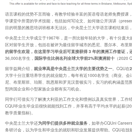
语言课程的优势不言而喻，有教学经验丰富的英语母语老师免费授课，
学课堂中所需的学术技能，包括如何写论文、如何做公开演讲（presen
目的明显的雅思培训班根本无法比，中央昆士兰大学语言课程结束后
中央昆士兰大学成立于1967年，是一所比较年轻的大学，有十分庞大的
区对留学生开放，包括在被评为最佳留学城市的悉尼、墨尔本、布里
的留学生欢迎，在这里学习毕业后可直接获得 3 年的澳洲工作签证，
36,000名学生，
国际学生比例名列全球大学前2%和澳洲前十
（202
留学益网介绍，
就业率高是中央昆士兰大学的主要优势之一
。CQU在
大学十分注重培养学生的就业能力，每年有近1000名学生（商业、会
尼、布里斯班、珀斯、凯恩斯和罗克汉普顿实习，实习的机构涵盖范
型跨国企业和小型家族企业都有实习机会。
同学们可借实习了解澳大利亚的工作文化和惯例以及真实世界，工作
CQU毕业生毕业后很快就能找到工作，并享有高于平均水平的起薪(202
教学质量指标)。
中央昆士兰大学还
为同学们提供多种就业服务
，如举办CQUni Care
务研讨会，以为学生和毕业生的就职和职业发展提供帮助。CQU在技