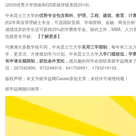
(2020优秀大学指南和QS星级评级系统2019)。
中央昆士兰大学的
优势专业包含商科、护理、工程、建筑、教育、计
的2年商业管理硕士专业，可选国际贸易、市场营销、金融、商业分析
成绩优异的学生还可获得20%的学费奖学金。除此之外，MBA、人力
也接受专升硕。
【了解更多】
与澳洲大多数学校不同，中央昆士兰大学
采用三学期制
，每年有三次入
学，更灵活、方便规划学习计划。中央昆士兰大学
入学门槛较低，学费
有申请名额限制，获批条件宽松，
感兴趣的同学欢迎联系留学益网来了
信：297042895、973248016、641709951、1793219133。
版权声明：本文为留学益网Cassie原创文章，未经许可谢绝转载！
留学益网顾问推荐：