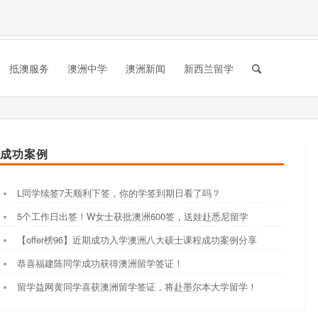
抵澳服务
澳洲中学
澳洲新闻
新西兰留学
成功案例
L同学续签7天顺利下签，你的学签到期日看了吗？
5个工作日出签！W女士获批澳洲600签，送娃赴悉尼留学
【offer榜96】近期成功入学澳洲八大硕士课程成功案例分享
恭喜福建陈同学成功获得澳洲留学签证！
留学益网黄同学喜获澳洲留学签证，将赴墨尔本大学留学！