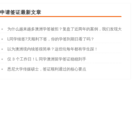
申请签证最新文章
为什么越来越多澳洲学签被拒？复盘了近两年的案例，我们发现大家都踩
L同学续签7天顺利下签，你的学签到期日看了吗？
以为澳洲境内续签很简单？这些坑每年都有学生踩！
仅 3 个工作日！L 同学澳洲留学签证稳稳到手
悉尼大学传媒硕士，签证顺利通过的核心要点