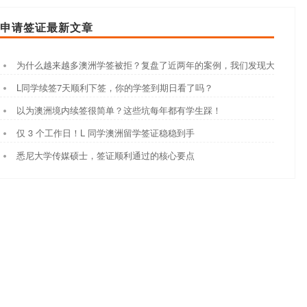
申请签证最新文章
为什么越来越多澳洲学签被拒？复盘了近两年的案例，我们发现大家都踩
L同学续签7天顺利下签，你的学签到期日看了吗？
以为澳洲境内续签很简单？这些坑每年都有学生踩！
仅 3 个工作日！L 同学澳洲留学签证稳稳到手
悉尼大学传媒硕士，签证顺利通过的核心要点