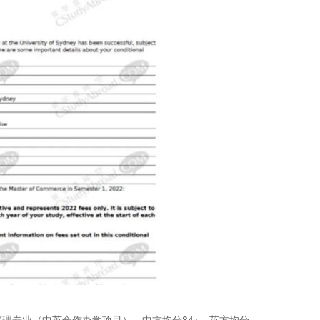
理专业（中英合作办学项目），中方均分84+，英方均分