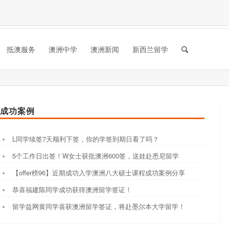
抵澳服务
澳洲中学
澳洲新闻
新西兰留学
成功案例
L同学续签7天顺利下签，你的学签到期日看了吗？
5个工作日出签！W女士获批澳洲600签，送娃赴悉尼留学
【offer榜96】近期成功入学澳洲八大硕士课程成功案例分享
恭喜福建陈同学成功获得澳洲留学签证！
留学益网黄同学喜获澳洲留学签证，将赴墨尔本大学留学！